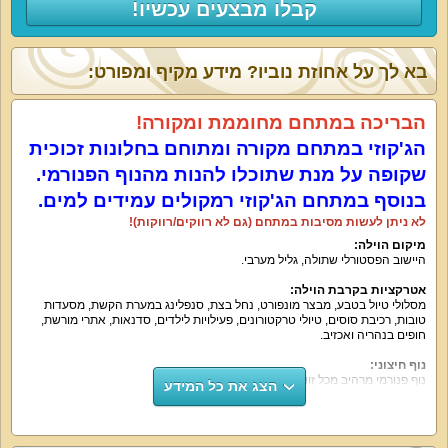
קבלו מבצעים עכשיו!
בא לך על אחוזת נוביו? מידע מקיף ומפורט:
הבריכה במתחם מחוממת ומקורה!
הג'קוזי במתחם מקורה ומתוחם בחלונות זכוכית
שקופה על מנת שתוכלו להנות מהנוף הפנורמי.
בנוסף במתחם הג'קוזי רמקולים עמידים למים.
לא ניתן לעשות מסיבות במתחם (גם לא רווקים/רווקות)!
מיקום הוילה
:
היישוב הפסטורלי שתולה, גליל מערבי.
אטרקציות בקרבת הוילה
:
מסלולי טיול בטבע, מבצר מונפורט, נחל בצת, סנפלינג במערת הקשת, מסעדות
טובות, רכיבת סוסים, טיולי טרקטורונים, פעילויות לילדים, סדנאות, אתרי מורשת,
חופים בנהריה ואכזיב.
נוף חיצוני
:
נוף פנורמי מרהיב מכל זווית.
הצג את כל המידע
על קצה המזלג
:
אחוזת נוביו יודעת להציע רמה גבוהה של אירוח עם עיצוב יוקרתי מוקפד, אבזור
מלא, חצר נופש עשירה עם בריכה פרטית (מחוממת בעונה), ג'קוזי מענג, מקרן קול,