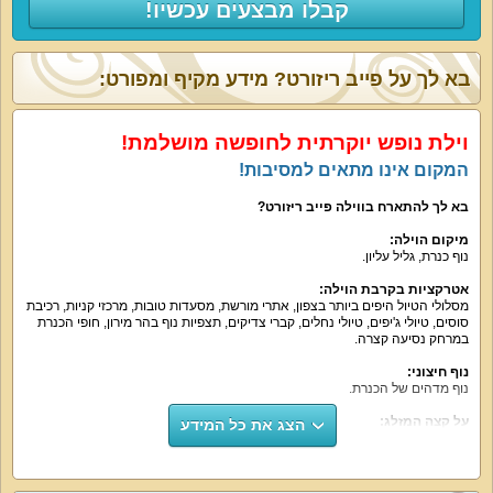
קבלו מבצעים עכשיו!
בא לך על פייב ריזורט? מידע מקיף ומפורט:
וילת נופש יוקרתית לחופשה מושלמת!
המקום אינו מתאים למסיבות!
בא לך להתארח בווילה פייב ריזורט
?
מיקום הוילה
:
נוף כנרת, גליל עליון.
אטרקציות בקרבת הוילה
:
מסלולי הטיול היפים ביותר בצפון, אתרי מורשת, מסעדות טובות, מרכזי קניות, רכיבת
סוסים, טיולי ג'יפים, טיולי נחלים, קברי צדיקים, תצפיות נוף בהר מירון, חופי הכנרת
במרחק נסיעה קצרה.
נוף חיצוני
:
נוף מדהים של הכנרת.
על קצה המזלג
:
הצג את כל המידע
וילת נופש יפהפייה ועשירה עם עיצוב פנים יוקרתי, מטבח מאובזר ונוח, סלון מפואר,
חדרי שינה נוחים ובעיקר, חצר נופש גדולה בה תמצאו את כל הפינוקים והאטרקציות
שאתם הכי אוהבים. רק וילה פייב ריזורט כוללת גם בריכה, גם ג'קוזי וגם סאונה.