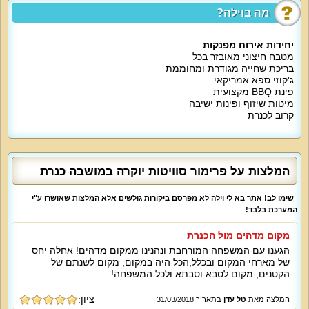
מה בוילה?
מה הוילה כוללת:
יחידת אירוח מס' 1: מיטה זוגית, מזרן אורתופדי, ספה נפתחת ל-2 ילדים, מצעים וכלי
מיטה, שידות / ארון, מסך טלוויזיה עם ערוצי הוט, מיזוג אוויר, חדר רחצה, נוף
יחידות אירוח מפנקות
לכנרת.
מטבח חיצוני מאובזר בכל
בריכת שחייה מגודרת ומחוממת
יחידת אירוח מס' 2: מיטה זוגית, מזרן אורתופדי, ספה נפתחת ל-2 ילדים, מצעים
ג'קוזי ספא אמריקאי
וכלי מיטה, שידות / ארון, מסך טלוויזיה עם ערוצי הוט, מיזוג אוויר, מרפסת, חדר
פינת BBQ מקצועית
רחצה, נוף לכנרת.
מיטות שיזוף ופינות ישיבה
קרוב לכנרת
אטרקציות מיוחדות בוילה:
חצר נופש עשירה ומטופחת תקבל את פניכם עם בריכה פרטית מחוממת בעונה
(עומק עד 1.6 מטר, מגודרת), ג'קוזי מרווח ל-7 איש, שולחן כדורגל, טניס שולחן,
פינות ישיבה מול הנוף, מיטות שיזוף, ערסל, עמדת ברביקיו, מטבחון חיצוני ונופי
הכנרת הקסומים.
המלצות על פרימור סוויטות יוקרה במושבה כנרת
האירוח כולל אינטרנט אלחוטי, נטפליקס, ערוצי הוט, מערכת קולנוע ביתית, חנייה
שימו לב! אתר בא לי וילה לא מפרסם ביקורות גולשים אלא המלצות שאושרו ע"י
פרטית ל-2 רכבים, בקבוק יין, ערכת קפה.
המערכת בלבד!
מיוחד לילדים:
מקום מדהים מול הכנרת
משחקי קופסה, סוני פלייסטיישן.
הגענו עם המשפחה המורחבת ונהנינו ממקום מדהים! אחלה יחס
של מארחי המקום ובכלל,הכל היה במקום, מקום לשנתם של
מיוחד לדתיים:
הקטנים, מקום לסבא וסבתא ולכל המשפחה!
בית כנסת במרחק דקות הליכה. הציבור הדתי יוכל לקבל פלטת שבת ומיחם, מיטות
יהודיות, שעון שבת.
ציון:
המלצה מאת
טל עדן
בתאריך 31/03/2018