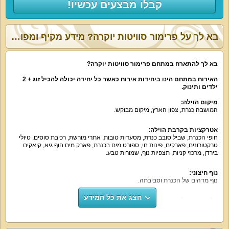
קבלו מבצעים עכשיו!
בא לך על פרימור סוויטות יוקרה? מידע מקיף ומפורט:
בא לך להתארח במתחם פרימור סוויטות יוקרה?
האירוח במתחם הינו ביחידות אירוח כאשר כל יחידה יכולה להכיל זוג + 2
ילדים ותינוק.
מיקום הוילה:
המושבה כנרת, צפון הארץ, מיקום מבוקש.
אטרקציות בקרבת הוילה:
חופי הכנרת, שביל סובב כנרת, מסעדות טובות, אתרי מורשת, רכיבת סוסים, טיולי
טרקטורונים, פארקים, פינות חי, ספורט מים בכנרת, פארק מים חוף גיא, קיאקים
בירדן, מרכזי קניות, תצפיות נוף, שמורות טבע.
נוף חיצוני:
נוף מדהים של הכנרת וסביבתה.
הצג את כל המידע
על קצה המזלג:
במתחם החיצוני בריכה גדולה (מחוממת בעונה), ג׳קוזי, מטבח חוץ מאובזר ועוד
המון פינוקים.
ללא מסיבות וללא בעלי חיים.