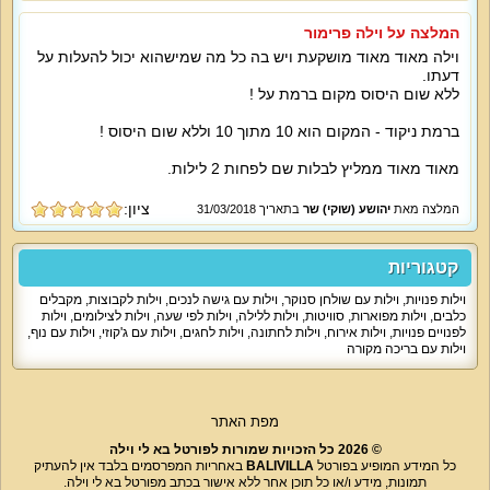
למי זה מתאים?
משפחות, זוגות, קבוצות חברים, דתיים, ללא מסיבות ואירועים רועשים במתחם.
המלצה על וילה פרימור
וילה מאוד מאוד מושקעת ויש בה כל מה שמישהוא יכול להעלות על
דעתו.
ללא שום היסוס מקום ברמת על !
ברמת ניקוד - המקום הוא 10 מתוך 10 וללא שום היסוס !
מאוד מאוד ממליץ לבלות שם לפחות 2 לילות.
ציון:
המלצה מאת
יהושע (שוקי) שר
בתאריך 31/03/2018
קטגוריות
וילות פנויות
,
וילות עם שולחן סנוקר
,
וילות עם גישה לנכים
,
וילות לקבוצות
,
מקבלים
כלבים
,
וילות מפוארות
,
סוויטות
,
וילות ללילה
,
וילות לפי שעה
,
וילות לצילומים
,
וילות
לפנויים פנויות
,
וילות אירוח
,
וילות לחתונה
,
וילות לחגים
,
וילות עם ג'קוזי
,
וילות עם נוף
,
וילות עם בריכה מקורה
מפת האתר
© 2026 כל הזכויות שמורות לפורטל בא לי וילה
כל המידע המופיע בפורטל
BALIVILLA
באחריות המפרסמים בלבד אין להעתיק
תמונות, מידע ו/או כל תוכן אחר ללא אישור בכתב מפורטל בא לי וילה.