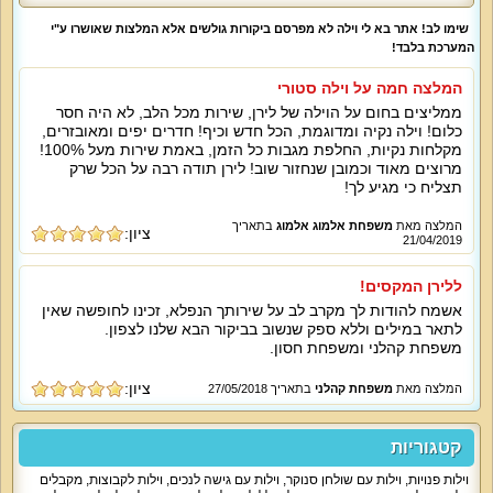
שימו לב! אתר בא לי וילה לא מפרסם ביקורות גולשים אלא המלצות שאושרו ע"י
המערכת בלבד!
המלצה חמה על וילה סטורי
ממליצים בחום על הוילה של לירן, שירות מכל הלב, לא היה חסר
כלום! וילה נקיה ומדוגמת, הכל חדש וכיף! חדרים יפים ומאובזרים,
מקלחות נקיות, החלפת מגבות כל הזמן, באמת שירות מעל 100%!
מרוצים מאוד וכמובן שנחזור שוב! לירן תודה רבה על הכל שרק
תצליח כי מגיע לך!
המלצה מאת
משפחת אלמוג אלמוג
בתאריך
ציון:
21/04/2019
ללירן המקסים!
אשמח להודות לך מקרב לב על שירותך הנפלא, זכינו לחופשה שאין
לתאר במילים וללא ספק שנשוב בביקור הבא שלנו לצפון.
משפחת קהלני ומשפחת חסון.
ציון:
המלצה מאת
משפחת קהלני
בתאריך 27/05/2018
קטגוריות
וילות פנויות
,
וילות עם שולחן סנוקר
,
וילות עם גישה לנכים
,
וילות לקבוצות
,
מקבלים