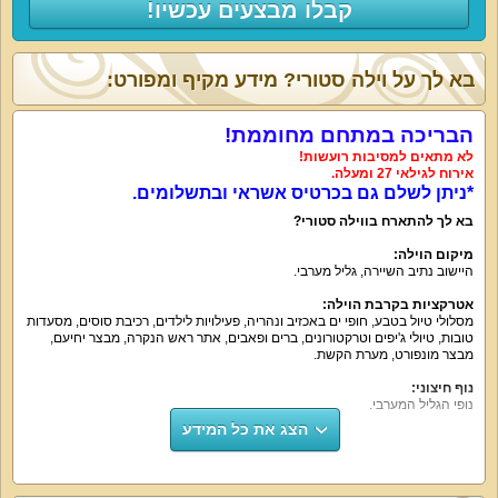
קבלו מבצעים עכשיו!
בא לך על וילה סטורי? מידע מקיף ומפורט:
הבריכה במתחם מחוממת!
לא מתאים למסיבות רועשות!
אירוח לגילאי 27 ומעלה.
*ניתן לשלם גם בכרטיס אשראי ובתשלומים.
בא לך להתארח בווילה סטורי
?
מיקום הוילה
:
היישוב נתיב השיירה
,
גליל מערבי
.
אטרקציות בקרבת הוילה
:
מסלולי טיול בטבע
,
חופי ים באכזיב ונהריה
,
פעילויות לילדים
,
רכיבת סוסים
,
מסעדות
טובות
,
טיולי ג
'
יפים וטרקטורונים
,
ברים ופאבים
,
אתר ראש הנקרה
,
מבצר יחיעם
,
מבצר מונפורט
,
מערת הקשת
.
נוף חיצוני
:
נופי הגליל המערבי
.
הצג את כל המידע
על קצה המזלג
:
וילת נופש יפה ומושקעת עם חדרי שינה נוחים
,
חצר נופש עשירה ומפנקת
,
מטבח
מאובזר
,
סלון לאירוח ואווירה פסטורלית מרגיעה
.
וילה סטורי היא בחירה באיכות
.