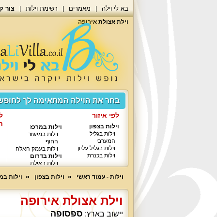
בא לי וילה
מאמרים
רשימת וילות
צור ק
וילת אצולת אירופה
בחר את הוילה המתאימה לך לחופ
לפי איזור
ל
ח
וילות בצפון
וילות במרכז
וילות בגליל
וילות במישור
המערבי
החוף
וילות בגליל עליון
וילות בעמק האלה
וילות בכנרת
וילות בדרום
וילות באילת
וילות - עמוד ראשי
וילות בצפון
וילות במי
וילת אצולת אירופה
ספסופה
יישוב בארץ: