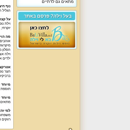
מתאים גם לדתיים
נוף חיצ
הגליל ה
בעל וילה? פרסם באתר
על קצה
וילת נו
יוקרתי
,
מה הוי
אוהבים
מיקרוגל
הסלון מ
וילה אצ
ילדים או
אטרקצי
חצר נופ
ברביקיו
מיוחד 
תוספת ש
מיוחד 
מתאים 
למי זה
משפחות 
רווקים ו