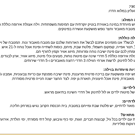
וני
:
עליון במלוא הדרו
.
 המזלג
:
פש מיוחדת במינה באווירת בוטיק יוקרתית עם חמימות משפחתית
.
וילה אצולת אירופה כוללת 
מטבח מאובזר וחצר נופש מושקעת ועשירה בפינוקים
.
לה כוללת
:
 לבשל
?
אנו מזמינים אתכם לבשל את הארוחות שלכם עם מטבח מאובזר ונוח
.
המטבח של ויל
,
תנור אפייה
,
קומקום חשמלי
,
פלטת שבת
,
מיחם
,
כוסות לשתייה ופינת אוכל נוחה ל
-21
איש
.
מתין לכם עם פינת ישיבה נוחה ומרווחת
,
מיזוג אוויר וקמין לחורף חם
.
ולת אירופה כוללת
5
חדרי שינה עם מיטות נוחות
,
מצעים וכלי מיטה
,
מיזוג אוויר
,
ארון לבגדים
.
 לול לתינוק
.
לרשות אורחי הווילה
3
חדרי רחצה מאובזרים ו
-5
חדרי שירותים
.
ות מיוחדות בוילה
:
ש יפה ומושקעת עם בריכה פרטית מרעננת
,
פינת ישיבה מפנקת עם כריות צבעוניות
,
אמבט ג
'
 מאובזרת
,
פינת אוכל חיצונית
,
תאורת גן יפה
.
לצד החצר ישנה חנייה פרטית מסודרת
.
לילדים
:
ל מיטות ילדים או לול לתינוק אל חדרי השינה בתיאום מראש
.
לדתיים
:
מאוד לדתיים
,
יש פלטת שבת ומייחם במטבח
,
בית הכנסת הקרוב נגיש במרחק הליכה
.
 מתאים
?
עם ילדים בכל גיל
,
קבוצות חברים
,
זוגות
,
ימי כיף וגיבוש
,
קהל דתי מסורתי
,
ימי הולדת
,
אירוע
רווקות סולידיות
.