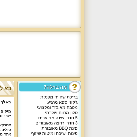
מה בוילה?
בא לך
בריכת שחייה מפנקת
ג'קוזי ספא מרגיע
בא לך 
מטבח מאובזר ומקצועי
מיקום 
סלון מרווח ויוקרתי
יישוב ס
5 חדרי שינה מפוארים
3 חדרי רחצה מאובזרים
אטרקצי
פינת BBQ מאובזרת
טיולים 
פינות ישיבה ומיטות שיזוף
אתרי מו