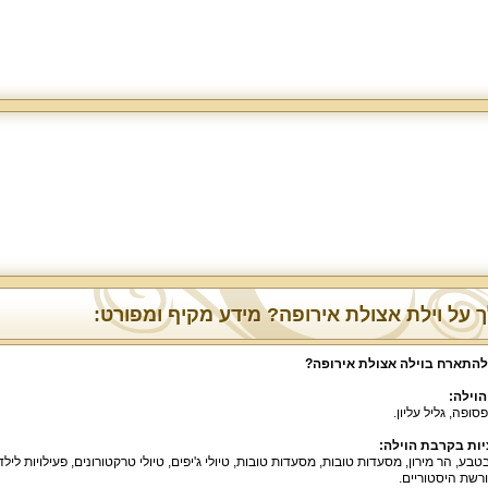
 על וילת אצולת אירופה? מידע מקיף ומפורט:
להתארח בוילה אצולת אירופה
?
הוילה
:
פסופה
,
גליל עליון
.
ות בקרבת הוילה
:
בטבע
,
הר מירון
,
מסעדות טובות
,
מסעדות טובות
,
טיולי ג
'
יפים
,
טיולי טרקטורונים
,
פעילויות לילד
רשת היסטוריים
.