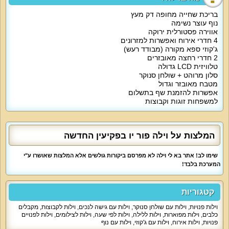
על קצה המזלג:
בריכת שחייה מחופה דק מעץ
נוף עוצר נשימה
אל וילה פור יו מגיעים נופשים מזה שנים רבות. המקום מחזיק בקהל אורחים קבוע
אווירה פסטורלית ירוקה
אשר שב בכל שנה אל המקום. וילה פור יו מתאימה לאנשים שיודעים לזהות איכות
4 חדרי אירוח ואפשרות למזרונים
ומחפשים יוקרה, שקט ושלווה.
ג'קוזי ספא מקורה (מבודד רעש)
2 חדרי רחצה מאובזרים
טלוויזית LCD גדולה
מה הוילה כוללת:
סלון מרוהט + שולחן סנוקר
מטבח מאובזר וגדול
כבר בכניסה אל הוילה תגלו את הסלון היפה, המטבח המאובזר ופינות הישיבה.
אפשרות להזמנת שף בתשלום
הסלון של וילה פור יו משלב שולחן סנוקר מקצועי, פינת ישיבה לצפייה בסרטים
למשפחות זוגות וקבוצות
וחלונו המשקיפים על נוף משגע. לא נשכח לציין כי ישירות מתוך הסלון תוכלו לצאת
אל מתחם הספא של הוילה.
המלצות על וילה פור יו בפקיעין החדשה
חדרי השינה נוחים ללינה זוגית או קבוצתית. אם אתם מחפשים אווירה רומנטית
נמליץ על לינה בחדר שינה עם ג'קוזי פרטי וחדר רחצה צמוד. במידת הצורך, ניתן
שימו לב! אתר בא לי וילה לא מפרסם ביקורות גולשים אלא המלצות שאושרו ע"י
יהיה להוסיף אל החדרים מזרנים נוספים.
המערכת בלבד!
המטבח של וילה פור יו מאובזר היטב ונוח לשימוש. תוכלו למצוא בו את כל הדרוש
קטגוריות
לבישול או הגשה.
וילות פנויות
,
וילות עם שולחן סנוקר
,
וילות עם גישה לנכים
,
וילות לקבוצות
,
מקבלים
כלבים
,
וילות מפוארות
,
וילות ללילה
,
וילות לפי שעה
,
וילות לצילומים
,
וילות לפנויים
אטרקציות מיוחדות בוילה:
פנויות
,
וילות אירוח
,
וילות עם ג'קוזי
,
וילות עם נוף