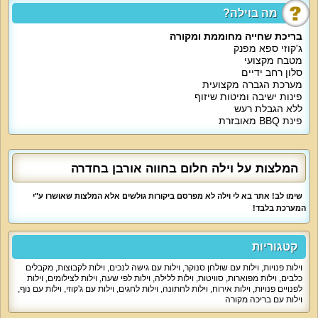
טובה ומערכת קריוקי. הסלון מתאים לאירוח, צפייה בסרטים, מסיבות, אירועים
מה בוילה?
עסקיים עם הקרנת מצגות, ערבי קריוקי ועוד.
מטבח מאובזר עם מקרר גדול, מיקרוגל וטוסטר אובן.
בריכת שחייה מחוממת ומקורה
ג'קוזי ספא מפנק
אטרקציות מיוחדות בוילה
:
מטבח מקצועי
האטרקציה המרכזית היא החצר המקיפה את המתחם עם בריכה פרטית מוקפת דק
סלון רחב ידיים
יוקרתי, מיטות שיזוף, פינות ישיבה, אמבט ג'קוזי ספא מפנק, עמדת גריל מקצועית,
מערכת הגברה מקצועית
עמדת בר עם מקרר חיצוני לשתייה.
וילה
חלום בחווה אורבן
מארחת אתכם עם אינטרנט אלחוטי חינם ומתחם חנייה
פינות ישיבה ומיטות שיזוף
מסודר.
ללא הגבלת רעש
פינת BBQ מאובזרת
מיוחד לילדים
:
פרטים נוספים מול צוות המתחם.
מיוחד לדתיים
:
המלצות על וילה חלום בחווה אורבן בחדרה
בתיאום מראש תקבלו פלטת שבת ומייחם.
למי זה מתאים
?
שימו לב! אתר בא לי וילה לא מפרסם ביקורות גולשים אלא המלצות שאושרו ע"י
אירוח אירועים משפחתיים ואירועים עסקיים, מתאים לימי גיבוש וכיף, סדנאות,
המערכת בלבד!
הרצאות, כנסים, מסיבות גיל מצווה, מסיבות חינה, חתונות קטנות. וילה
חלום בחווה
אורבן
מתאימה גם לימי הולדת, אירוח במתחם ללא מגבלת רעש. וילת נופש
מתאימה למשפחות, זוגות, קבוצות חברים, דתיים.
קטגוריות
וילות פנויות
,
וילות עם שולחן סנוקר
,
וילות עם גישה לנכים
,
וילות לקבוצות
,
מקבלים
כלבים
,
וילות מפוארות
,
סוויטות
,
וילות ללילה
,
וילות לפי שעה
,
וילות לצילומים
,
וילות
לפנויים פנויות
,
וילות אירוח
,
וילות לחתונה
,
וילות לחגים
,
וילות עם ג'קוזי
,
וילות עם נוף
,
וילות עם בריכה מקורה