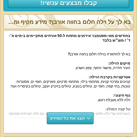
קבלו מבצעים עכשיו!
בא לך על וילה חלום בחווה אורבן? מידע מקיף ומפורט:
בחודשים מאי-ספטמבר אירועים מתחת ל-50 אורחים מתקיימים בימים א׳-
ד׳ / מוצ״ש בלבד
בא לך להתארח בוילה
חלום בחווה אורבן
?
מיקום הוילה
:
העיר חדרה, מישור החוף, צפון השרון.
אטרקציות בקרבת הוילה
:
קניונים ומרכזי קניות, מתחמי בילוי, מתחמי סרטים, פארקים, חופי ים, מסעדות
טובות, בתי קפה, חופי ים, טיולים בטבע, טיולים בזיכרון יעקב, טיולים בקיסריה ועוד.
נוף חיצוני
:
וילה ללא מגבלת רעש.
על קצה המזלג
:
האורחים של וילה
חלום בחווה אורבן
נהנים מכל העולמות, גם וילה יוקרתית מפנקת
הצג את כל המידע
עם בריכה, ג'קוזי וקריוקי וגם מיקום מרכזי בקרבת כל אטרקציות הנופש ומקומות
הבילוי של אזור השרון והמרכז.
מה הוילה כוללת
:
סלון מהנה מאובזר עם פינת ישיבה נוחה גדולה, מקרן סרטים גדול, מערכת הגברה