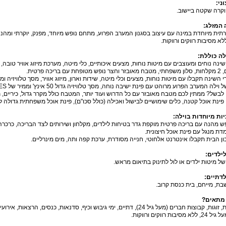
וני
:
וקרה שקטה ביישוב.
 המזלג
:
לא מסיבות רווקים ורווקות.
לה כוללת
:
 עם בריכה פרטית.
שינה תקבלו עם מיטות נוחות, מצעים וכלי מיטה, שידות וארון, מיזוג אוויר, מסך טלוויזיה וממיר של YES עם מבחר
וילה המערב הפרוע מרוהט עם פינת ישיבה נוחה, מסך טלוויזיה גדול 50 אינץ' וממיר של YES.
לבשל? ממתין לכם מטבח מאובזר עם כל הדרוש ועוד יותר, המטבח כולל מקרר גדול, כיריים, תנ
ינת אוכל קטנה, כלים שימושיים לבישול ואכילה (כולל סכו"ם), פינת אוכל משפחתית גדולה ל-14 איש
ות מיוחדות בוילה
:
ש מהנה עם בריכה פרטית מוקפת גדר בטיחות לילדים, מקלחון ושירותים לצד הבריכה, כרכרה 
מדת מנגל עם פינת אוכל חיצונית.
ן הבית תקבלו אינטרנט אלחוטי, חנייה מסודרת, ערכת קפה ותה, מים מינרליים.
לילדים
:
ל מיטות ילדים או לול לתינוק בתיאום מראש.
לדתיים
:
ת, מייחם, בית כנסת קרוב.
 מתאים
?
משפחות, זוגות, קבוצות חברים (מעל גיל 24), דתיים, ימי גיבוש וכיף, סדנאות, כנס
מסיבות רווקים ורווקות.