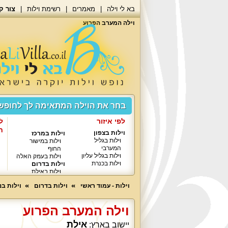
בא לי וילה
מאמרים
רשימת וילות
צור ק
וילה המערב הפרוע
בחר את הוילה המתאימה לך לחופ
לפי איזור
ל
ח
וילות בצפון
וילות במרכז
וילות בגליל
וילות במישור
המערבי
החוף
וילות בגליל עליון
וילות בעמק האלה
וילות בכנרת
וילות בדרום
וילות באילת
וילות - עמוד ראשי
וילות בדרום
וילות ב
וילה המערב הפרוע
אילת
יישוב בארץ: