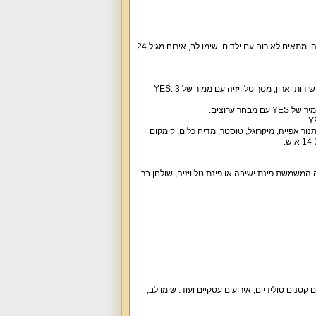
וילה יוקרתית מיוחדת במינה עם עיצוב בסגנון המערב הפרוע, מתחם נופש מיוחד, מפנק, יוקרתי ומהנה. מתאים לאירוח עם ילדים. שימו לב, אירוח מגיל 24
4 חדרי שינה נוחים ומעוצבים עם מיטות נוחות, מצעים איכותיים, כלי מיטה, מערכת מיזוג אוויר טובה, שידות וארון, מסך טלוויזיה עם ממיר של YES. 3
 ערוצים.
ור אפייה, מיקרוגל, טוסטר, מדיח כלים, קומקום
.
המשמשת פינת ישיבה או פינת טלוויזיה, שולחן בר
ים, הרצאות, אירועים קטנים סולידיים, אירועים עסקיים ועוד. שימו לב,