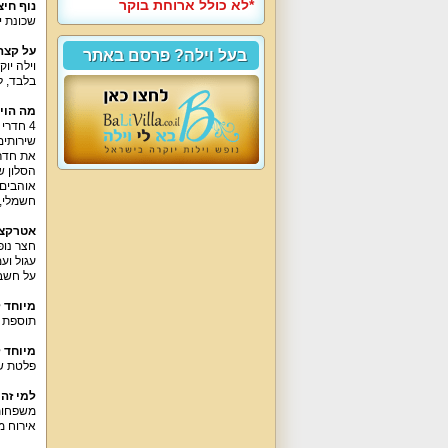
*לא כולל ארוחת בוקר
נוף חיצ
שכונת י
על קצה
בעל וילה? פרסם באתר
בלבד, ל
מה הוי
שירותים, 2 מקלחות, סלון משפחתי, מטבח מאובזר וחצר נופש מטופחת
את חדרי ה
הסלון של 
אוהבים 
חשמלי, פ
אטרקצי
חצר נופ
עגול וע
על חשבו
מיוחד 
תוספת ש
מיוחד 
פלטת שב
למי זה
אירוח מעל גיל 24, ללא 