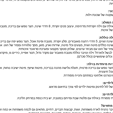
ת.
וני
:
שקטה של שכונת וילות.
 המזלג
:
נופש באילת עם וילה יוקרתית מדהימה, עיצוב פנים יוקרתי, 8 חדרי 
של איכות.
לה כוללת
:
ממיר של הוט עם מבחר ערוצים, שולחן סנוקר מקצועי ומערכת סראונד איכותית.
לבשל ולארח? וילה זנזיבר כוללת מטבח מאובזר עם מקרר גדול, תנור אפייה, כיריים גז, מיקרו
וכלים שימושיים (כולל סכו"ם).
ות מיוחדות בוילה
:
ר נופש עם בריכה פרטית, תעלת גלישה מהנה בבריכה, מיטות שיזוף, פינות ישיבה נוחות, אמ
כל חיצונית.
ינטרנט אלחוטי במתחם וחנייה מסודרת.
לילדים
:
ל לול לתינוק ומיטות ילדים לפי צורך בתיאום מראש.
לדתיים
:
י מסורתי באילת עם פלטת שבת ומייחם במטבח, יש בית כנסת במרחק הליכה.
 מתאים
?
זיבר נהנית לארח משפחות, זוגות, קבוצות חברים, דתיים, מתאים גם לכמה משפחות או כמה זוג