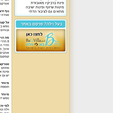
פינת ברביקיו מאובזרת
אטרקציו
מיטות שיזוף ופינות ישיבה
מתאים גם לציבור הדתי
נוף חיצ
אווירה 
על קצה
בעל וילה? פרסם באתר
גבוהים 
מה הוי
8 חדרי שינה זוגיים, 5 חדרי רחצה מאובזרים, סלון יוקרתי, מטבח ופינת אוכל, חצר נופש יפה עם בריכה.
אינץ', 
אוהבים 
קומקום 
אטרקצי
מתחם חצ
ופינת או
יש גם א
מיוחד 
תוספת ש
מיוחד 
נופש דת
למי זה
וילה זנ