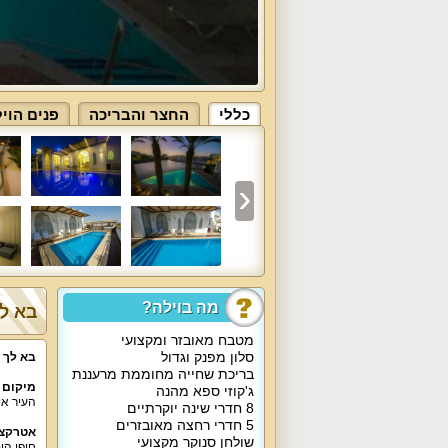
כללי
החצר והבריכה
פנים הוי
מה בוילה?
בא לך
מטבח מאובזר ומקצועי
סלון מפנק וגדול
בא לך 
בריכת שחייה מחוממת מרעננת
מיקום 
ג'קוזי ספא מהנה
העיר אי
8 חדרי שינה יוקרתיים
5 חדרי רחצה מאובזרים
אטרקצי
שולחן סנוקר מקצועי
חופי הי