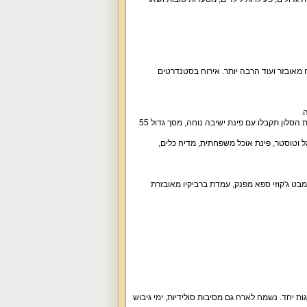
שינה, חצר נופש עם בריכה, מטבח מאובזר ועוד הרבה יותר. אירוח בסטנדרטים
חדרי השינה כוללים מיטה זוגית, מצעים וכלי מיטה, שידות וארון, מזגן, מסך טלוויזיה וממיר של הוט. את הסלון תקבלו עם פינת ישיבה נוחה, מסך גדול 55
גל וטוסטר, פינת אוכל משפחתית, מדיח כלים,
בט ג'קוזי ספא מפנק, עמדת ברביקיו מאובזרת
ות יחד. נשמח לארח גם מסיבות סולידיות, ימי גיבוש