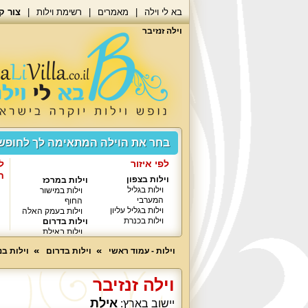
בא לי וילה
מאמרים
רשימת וילות
צור ק
וילה זנזיבר
בחר את הוילה המתאימה לך לחופ
לפי איזור
ל
ח
וילות בצפון
וילות במרכז
וילות בגליל
וילות במישור
המערבי
החוף
וילות בגליל עליון
וילות בעמק האלה
וילות בכנרת
וילות בדרום
וילות באילת
וילות - עמוד ראשי
וילות בדרום
וילות ב
וילה זנזיבר
אילת
יישוב בארץ: