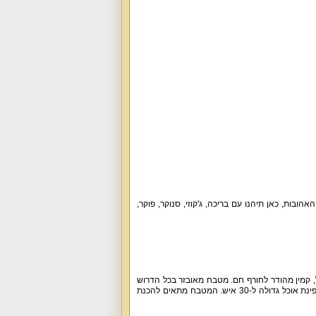
בות, כאן תיהנו עם בריכה, ג'קוזי, סנוקר, פוקר,
, מסך 60 אינץ', ממיר של YES, שולחן פוקר, מקרן קול, קמין מהודר לחורף חם. מטבח מאובזר בכל הדרוש
עם 2 מקררים, תנור אפייה, מיקרוגל, טוסטר, בר מים, מכונת אספרסו, מדיח כלים, כלים שימושיים ופינת אוכל גדולה ל-30 איש. המטבח מתאים להכנת