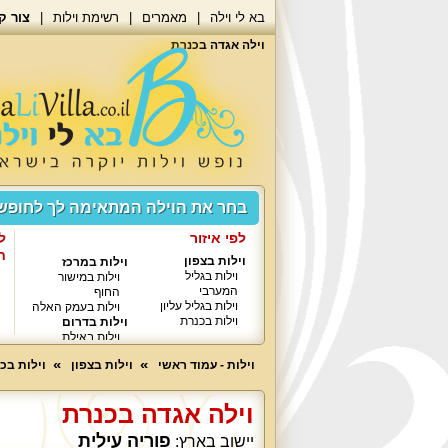
בא לי וילה
מאמרים
רשימת וילות
צור ק
וילה אגדה בכנרת
בחר את הוילה המתאימה לך לחופ
לפי איזור
ל
ח
וילות בצפון
וילות במרכז
וילות בגליל
וילות במישור
המערבי
החוף
וילות בגליל עליון
וילות בעמק האלה
וילות בכנרת
וילות בדרום
וילות באילת
וילות - עמוד ראשי
וילות בצפון
וילות בכ
וילה אגדה בכנרת
פוריה עילית
יישוב בארץ: