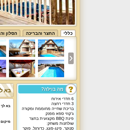
כללי
החצר והבריכה
הסלון וה
מה בוילה?
בא לך
6 חדרי אירוח
3 חדרי רחצה
בא לך 
בריכת שחייה מחוממת ומקורה
ג'קוזי ספא מפנק
פינת BBQ מקצועית בחצר
מיקום 
שולחנות משחק:
סנוקר, פינג-פונג, כדורגל, פוקר