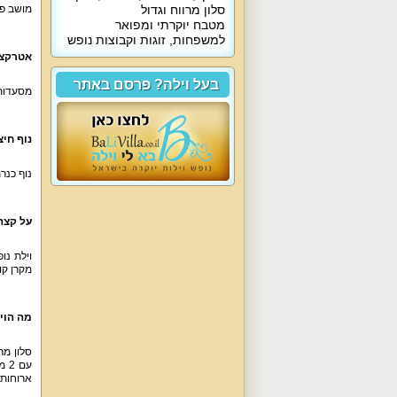
סלון מרווח וגדול
מושב פו
מטבח יוקרתי ומפואר
למשפחות, זוגות וקבוצות נופש
אטרקצי
בעל וילה? פרסם באתר
מסעדות 
נוף חיצ
נוף כנר
על קצה
וילת נו
מקרן קול
מה הוי
ארוחות