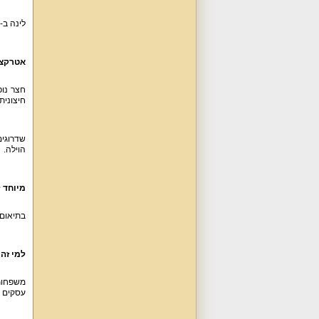
לינה ב-6 חדרי שינה עם מיטה זוגית, מצעים, כלי מיטה, מיזוג אוויר, שידות, ארון, ספה נפתחת למיטה נוספת. לרשותכם 3 חדרי רחצה, 4 שירותים.
אטרקצי
חצר נופ
חיצונית,
שדרוגים
הוילה.
מיוחד 
בתיאום 
למי זה
משפחות 
עסקים ו