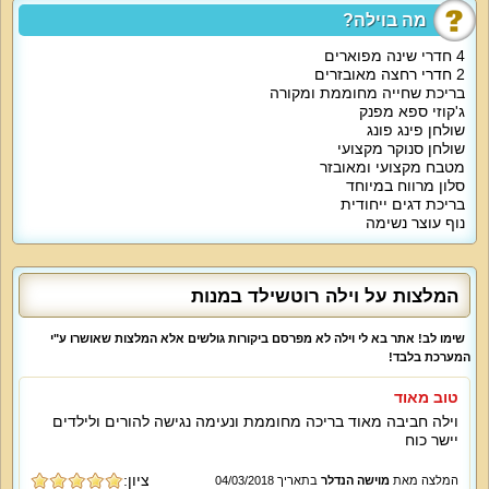
חלק מהארוחות או לארח, המטבח כולל כיריים, תנור, מקרר גדול, מיקרוגל, קומקום,
מה בוילה?
מכונת אספרסו ופינת אוכל ל-12 איש. הסלון של וילה רוטשילד כולל פינת ישיבה
מדהימה גדולה, מסך 55 אינץ' עם ממיר הוט, מקרן קול, פינת פופים נוחים, העיצוב
4 חדרי שינה מפוארים
יוקרתי.
2 חדרי רחצה מאובזרים
בריכת שחייה מחוממת ומקורה
אטרקציות מיוחדות בוילה
:
ג'קוזי ספא מפנק
חצר הנופש של וילה רוטשילד ממתינה לכם עם בריכה מקורה, מיטות שיזוף, ג'קוזי
שולחן פינג פונג
ספא מרגיע, עמדת ברביקיו, פינג פונג, בריכת נוי עם דגים, שולחן ל-18 איש. הוילה
כוללת גם חנייה פרטית מסודרת, אינטרנט אלחוטי, ערכת קפה ותה. אל הוילה
שולחן סנוקר מקצועי
אפשר יהיה להזמין תוספת של ארוחות ועיסויים בתיאום ותשלום נוסף.
מטבח מקצועי ומאובזר
סלון מרווח במיוחד
מיוחד לילדים
:
בריכת דגים ייחודית
בתיאום ניתן לקבל מיטות ילדים ומיטת תינוק.
נוף עוצר נשימה
למי זה מתאים
?
הוילה מתאימה לאירוח ונופש, קהל היעד הוא משפחות, זוגות, קבוצות נופשים,
תיירים מכל העולם, וועדי עובדים. הוילה מארחת גם ימי גיבוש וכיף, פגישות עסקים,
המלצות על וילה רוטשילד במנות
מסיבות רווקות סולידיות, כנסים, הרצאות ועוד. בתיאום נאפשר אירוח עם חיות
מחמד. אירוח דתי מסורתי מתאפשר עם בית כנסת קרוב.
שימו לב! אתר בא לי וילה לא מפרסם ביקורות גולשים אלא המלצות שאושרו ע"י
המערכת בלבד!
טוב מאוד
וילה חביבה מאוד בריכה מחוממת ונעימה נגישה להורים ולילדים
יישר כוח
ציון:
המלצה מאת
מוישה הנדלר
בתאריך 04/03/2018