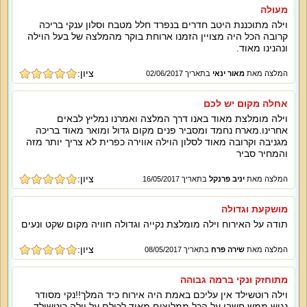
מעולה
וילה מתוכננת היטב חדרים בנפרד חלל מטבח וסלון ענקי בריכה
קרובה הכל היה מצויין הזמנו ארוחת בוקר מהמלצה של בעל הוילה
ונהנינו מאוד.
ציון:
המלצה מאת
מאור ינאי
בתאריך 02/06/2017
אחלה מקום יש לכם
וילה מומלצת מאוד באנו דרך המלצה ואמרנו נמליץ לבאים
אחרינו.מארח נחמד ומסביר פנים מקום גדול ומואר מאוד בריכה
מגניבה וקרובה מאוד לסלון הוילה אווירה כפרית לא צריך יותר מזה
והמחיר סביר
ציון:
המלצה מאת
יניב פרנקל
בתאריך 16/05/2017
מושקעת וגדולה
תודה על האירוח וילה מומלצת נקייה וגדולה חוויה מקום שקט ונעים
ציון:
המלצה מאת
שירה פרח
בתאריך 08/05/2017
מתוחזק ונקי ברמה גבוהה
וילה רוטשילד אין עליכם באמת היה אירוח כיד המלך!!נקי מסודר
נגיש ממש חשבו על הכל ממליצים מאוד לכולם על וילה רוטשילד