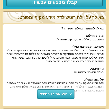
קבלו מבצעים עכשיו!
בא לך על וילה רוטשילד? מידע מקיף ומפורט:
בא לך להתארח בוילה רוטשילד
?
מיקום הוילה
:
מושב מנות, גליל מערבי, מיקום פסטורלי.
אטרקציות בקרבת הוילה
:
וילה רוטשילד קרובה אל העיר נהריה בה תמצאו חופי ים, מרכזי קניות, מקומות בילוי
ושאר אטרקציות. רשימת האטרקציות בקרבת מושב מנות כוללת גם מסעדות טובות,
אתרי טיולים, שמורות טבע, רכבת סוסים, טיולי ג'יפים, טרקטורונים, תצפיות נוף
ואתרים מיוחדים כמו ראש הנקרה או מבצר יחיעם.
נוף חיצוני
:
הגליל המערבי במלוא יופיו.
על קצה המזלג
:
וילת נופש מפנקת עם כל הדרוש לאירוח מושלם, וילה רוטשילד היא טעימה מהחיים
הטובים! האירוח כולל 4 חדרי שינה, חצר נופש עם בריכה וג'קוזי, שולחן פינג פונג,
מטבח מאובזר ועוד הרבה יותר.
הצג את כל המידע
מה הוילה כוללת
:
לינה ב-4 חדרי שינה עם 2 חדרי רחצה, בכל חדר שינה מסך טלוויזיה, ממיר עם
ערוצי הוט, מזגן, ארון בגדים, מיטה זוגית נוחה. העיצוב של חדרי השינה רומנטי
יוקרתי מודרני. המטבח של הוילה מאובזר ומוכן בכדי לאפשר לכם לבשל בעצמכם