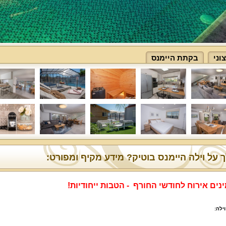
ני
בקתת היימנס
 על וילה היימנס בוטיק? מידע מקיף ומפורט:
נים אירוח לחודשי החורף - הטבות ייחודיות!
ילה
: