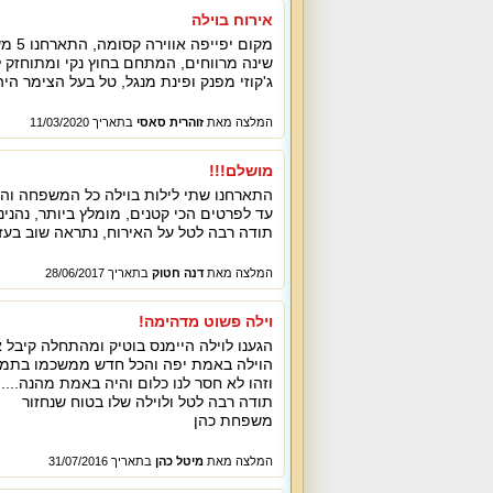
אירוח בוילה
מקום
שינה מרווחים, המתחם בחוץ נקי ומתוחזק 
ג'קוזי מפנק ופינת מנגל, טל בעל הצימר הי
המלצה מאת
זוהרית סאסי
בתאריך 11/03/2020
מושלם!!!
התארחנו שתי לילות בוילה כל המשפחה והכ
עד לפרטים הכי קטנים, מומלץ ביותר, נהנינו
תודה רבה לטל על האירוח, נתראה שוב בעז
המלצה מאת
דנה חטוק
בתאריך 28/06/2017
וילה פשוט מדהימה!
הגענו לוילה היימנס בוטיק ומהתחלה קיבל א
הוילה באמת יפה והכל חדש ממשכמו בתמונ
וזהו לא חסר לנו כלום והיה באמת מהנה....
תודה רבה לטל ולוילה שלו בטוח שנחזור
משפחת כהן
המלצה מאת
מיטל כהן
בתאריך 31/07/2016