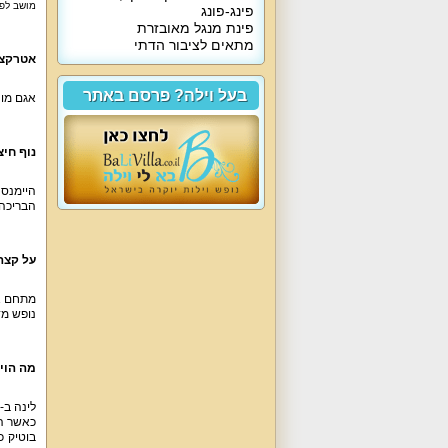
מושב לפי
פינג-פונג
פינת מנגל מאובזרת
מתאים לציבור הדתי
אטרקצי
בעל וילה? פרסם באתר
אגם מונ
נוף חיצ
היימנס 
הבריכה.
על קצה
נופש מד
מה הוי
כאשר הו