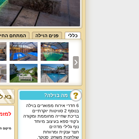
כללי
פנים הוילה
המתחם החיצו
מה בוילה?
בא לך
6 חדרי אירוח מפוארים בוילה
בנוסף 2 סוויטות יוקרתיים
למזמי
בריכת שחייה מחוממת ומקורה
ג'קוזי ספא בעיצוב מיוחד
נוף גלילי מדהים
מיקום הו
חצר ענקית ומרווחת
שולחנות משחק: סנוקר,