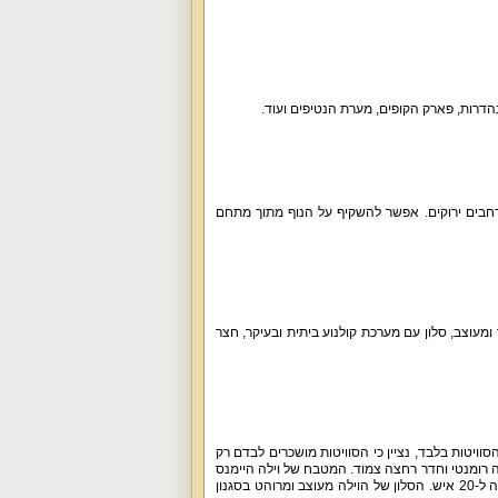
נהדרות, פארק הקופים, מערת הנטיפים ועוד.
מרחבים ירוקים. אפשר להשקיף על הנוף מתוך מתחם
וד 2 סוויטות חיצוניות), מטבח מאובזר ומעוצב, סלון עם מערכת קולנוע ביתית ובעיקר, חצר
 את הוילה בלבד או את הסוויטות בלבד, נציין כי הסוויטות מושכרים לבדם רק
רה רומנטי וחדר רחצה צמוד. המטבח של וילה היימנס
בוטיק כולל תנור, כיריים, מקרר גדול, מיקרוגל, תמי 4, מכונת אספרסו, כלים, טוסטר ופינת אוכל גדולה ל-20 איש. הסלון של הוילה מעוצב ומרוהט בסגנון