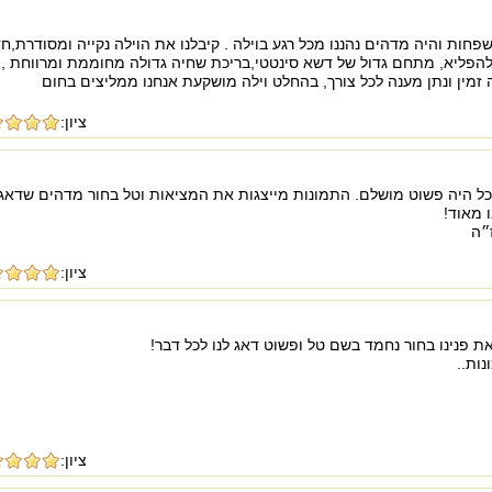
 יפייפה אווירה קסומה, התארחנו 5 משפחות והיה מדהים נהננו מכל רגע בוילה . קיבלנו את הוילה נקייה ומסודרת,
להפליא, מתחם גדול של דשא סינטטי,בריכת שחיה גדולה מחוממת ומרווחת ,
ה זמין ונתן מענה לכל צורך, בהחלט וילה מושקעת אנחנו ממליצים בחום
ציון:
ל היה פשוט מושלם. התמונות מייצגות את המציאות וטל בחור מדהים שדאג 
 מאוד!
״ה
ציון:
ת פנינו בחור נחמד בשם טל ופשוט דאג לנו לכל דבר!
ות..
ציון: