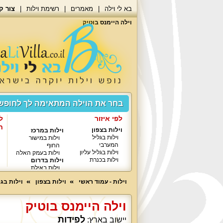
בא לי וילה
מאמרים
רשימת וילות
צור ק
וילה היימנס בוטיק
בחר את הוילה המתאימה לך לחופ
לפי איזור
ל
ח
וילות בצפון
וילות במרכז
וילות בגליל
וילות במישור
המערבי
החוף
וילות בגליל עליון
וילות בעמק האלה
וילות בכנרת
וילות בדרום
וילות באילת
וילות - עמוד ראשי
וילות בצפון
וילות בג
וילה היימנס בוטיק
לפידות
יישוב בארץ: