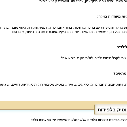
עם פינת ישיבה נוחה, מסך ענק, ערוצי הוט ומערכת קולנוע ביתית.
ות מיוחדות בוילה
:
ש גדולה ומטופחת עם בריכה מדהימה, בחורף הבריכה מחוממת ומקורה, ג'קוזי מובנה בתוך הבר
שיבה מול הנוף, שמשיות, מדשאות, עמדת ברביקיו מאובזרת עם כיור חיצוני, גזיבו ועוד.
לילדים
:
יתן לקבל מיטות ילדים, לול תינוקות וכיסא אוכל.
 מתאים
?
זוגות, קבוצות חברים, ימי כיף וגיבוש, אירועי בוטיק, מסיבות רווקות סולידיות, דתיים. יש גיש
וטיק בלפידות
לה לא מפרסם ביקורות גולשים אלא המלצות שאושרו ע"י המערכת בלבד!