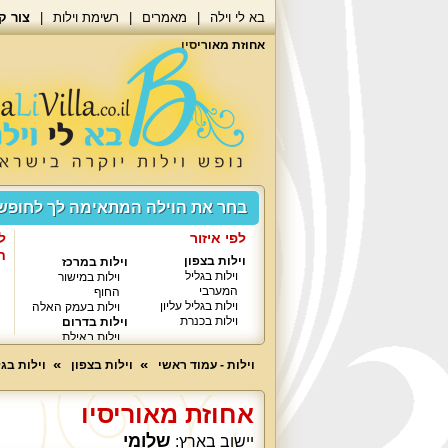
בא לי וילה
מאמרים
רשימת וילות
צור ק
אחוזת מאוריסיו
בחר את הוילה המתאימה לך לחופ
לפי איזור
ל
ח
וילות בצפון
וילות במרכז
וילות בגליל
וילות במישור
המערבי
החוף
וילות בגליל עליון
וילות בעמק האלה
וילות בכנרת
וילות בדרום
וילות באילת
וילות - עמוד ראשי
וילות בצפון
וילות בג
אחוזת מאוריסיו
שלומי
יישוב בארץ: