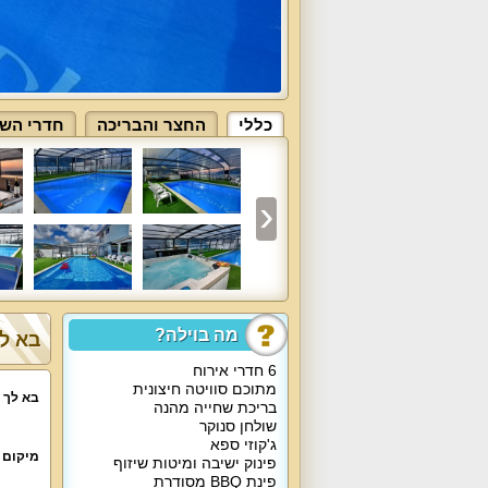
כללי
החצר והבריכה
חדרי השי
מה בוילה?
בא לך
6 חדרי אירוח
מתוכם סוויטה חיצונית
בא לך 
בריכת שחייה מהנה
שולחן סנוקר
ג'קוזי ספא
מיקום 
פינוק ישיבה ומיטות שיזוף
פינת BBQ מסודרת