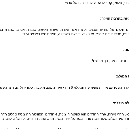
רבי, שלומי, קרוב לנהריה ולחופי הים של אכזיב.
ות בקרבת הוילה
:
ים היפים של נהריה ואכזיב, אתר ראש הנקרה, מערת הקשת, שמורת אכזיב, שמורת בצ
נים, מרכזי קניות בירכא, שוק צבעוני בעכו העתיקה, ספורט מים באכזיב ועוד.
וני
:
ן והים התיכון, נוף מדהים!
 המזלג
:
חוזת נופש יפה הכוללת 6 חדרי אירוח, מטב מאובזר, סלון גדול וגם חצר נופש עם בריכה, ג'קוזי, קריוקי ומיטות שיזוף.
לה כוללת
:
הלינה ב-6 חדרי אירוח, אחד החדרים הוא סוויטה חיצונית, 4 חדרי
ר שינה מלא, מיטה זוגית נוחה, מסך טלוויזיה, ממיר, מיזוג אוויר, החדרים אידאליים לזוגות.