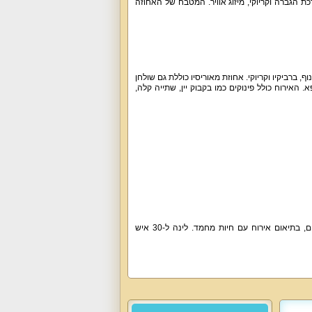
כולל פינת ישיבה ענקית עם 18 מקומות ישיבה, מסך גדול 60 אינץ', מערכת הגברה וקריוקי, מיזוג אוויר. המטבח של האחוזה
 ברביקיו וקריוקי. אחוזת מאוריסיו כוללת גם שולחן
 האירוח כולל פינוקים כמו בקבוק יין, שתייה קלה,
אירוח משפחות, זוגות, קבוצות חברים, דתיים, סדנאות, כנסים, ימי גיבוש וכיף, ימי הולדת סולידיים, בתיאום אירוח עם חיות מחמד. לינה ל-30 איש