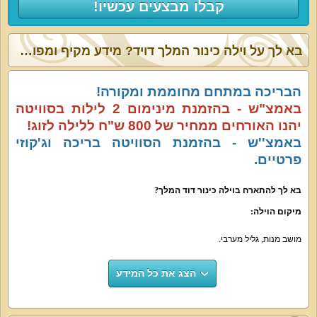
קבלו מבצעים עכשיו!
בא לך על וילה כינור המלך דויד? מידע מקיף ומפורט:
הבריכה במתחם מחוממת ומקורה!
באמצ"ש - בהזמנת מינימום 2 לילות בסוויטה
יהנו האורחים ממחיר של 800 ש"ח ללילה לזוג!
באמצ''ש - בהזמנת הסוויטה בריכה וג'קוזי
פרטיים.
בא לך להתארח בוילה כינור דוד המלך
?
מיקום הוילה
:
מושב מנות
,
גליל מערבי
.
הצג את כל המידע
אטרקציות בקרבת הוילה
:
חופי הים היפים של נהריה ואכזיב
,
מבצר יחיעם
,
מבצר מונפורט
,
אתר ראש הנקרה
,
שמורת אכזיב
,
מסלולי טיול
,
טיולי ג
'
יפים
,
רכיבת סוסים
,
מסעדות ובתי קפה
,
פעילויות