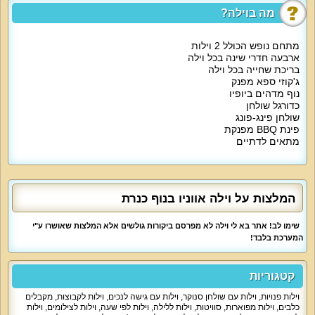
מה בוילה?
על קצה המזלג:
מתחם נופש הכולל 2 וילות
מתחם אירוח יוקרתי עם 2 וילות נופש, כל וילה כוללת 4 חדרי שינה, חדרי רחצה, סלון
ארבעה חדרי שינה בכל וילה
מפואר, מטבח מאובזר וחצר נופש גדולה עם בריכה וג'קוזי. את וילה אווניו מקיפים
בריכת שחייה בכל וילה
נופים מדהימים.
ג'קוזי ספא מפנק
נוף מדהים ביופיו
כדורגל שולחן
מה הוילה כוללת:
שולחן פינג-פונג
פינת BBQ מפנקת
מתאים לדתיים
בכל וילה 4 חדרי שינה זוגיים עם מיטה זוגית, ארונות אחסון, מיזוג, מסך 42 אינץ',
ספה נפתחת ונופים מדהימים. בכל וילה מטבח מאובזר עם מקרר גדול, פינת אוכל,
כלים ומיקרוגל. סלון גדול עם פינת ישיבה נוחה, מסך גדול עם עשרות ערוצים, שולחן
כדורגל, שולחן סנוקר, אינטרנט אלחוטי. שתי הוילות מפוארות ומאובזרות, הוילות
יפות ומפנקות.
המלצות על וילה אווניו בנוף כנרת
אטרקציות מיוחדות בוילה:
שימו לב! אתר בא לי וילה לא מפרסם ביקורות גולשים אלא המלצות שאושרו ע"י
המערכת בלבד!
מתחם חצר לכל וילה עם בריכה, אמבט ג'קוזי ספא, פינות ישיבה מול הנופים היפים,
מיטות שיזוף, גינה וצמחייה, גינת תבלינים, נדנדה, פרגולה, שולחן פינג פונג. הגינה
של וילה אווניו מטופחת ויפה, ישנה חלוקה לשני מתחמים כאשר לכל וילה במתחם
קטגוריות
חצר פרטית משלה. אל הוילה אפשר להזמין ארוחות, עיסויים וקישוטים של המתחם
(בתיאום מראש ותשלום נוסף).
וילות פנויות
,
וילות עם שולחן סנוקר
,
וילות עם גישה לנכים
,
וילות לקבוצות
,
מקבלים
כלבים
,
וילות מפוארות
,
סוויטות
,
וילות ללילה
,
וילות לפי שעה
,
וילות לצילומים
,
וילות