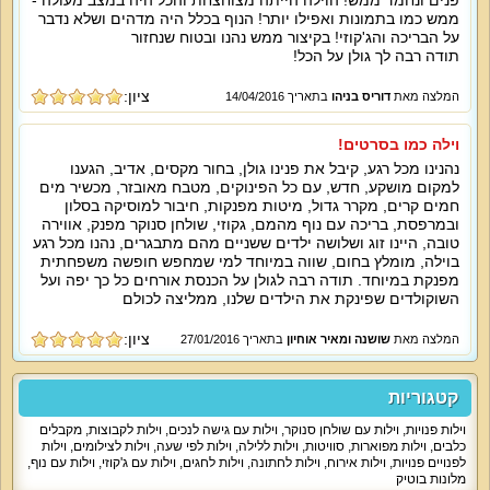
פנים ונחמד ממש! הוילה הייתה מצוחצחת והכל היה במצב מעולה -
ברביקיו (לא בשבת), פינג פונג וחנייה פרטית. החצר אידאלית בעבור חופשות קיץ,
ממש כמו בתמונות ואפילו יותר! הנוף בכלל היה מדהים ושלא נדבר
ימי גיבוש, מסיבות סולידיות ועוד, הבריכה גדולה.
על הבריכה והג'קוזי! בקיצור ממש נהנו ובטוח שנחזור
תודה רבה לך גולן על הכל!
מיוחד לילדים:
ציון:
המלצה מאת
דוריס בניהו
בתאריך 14/04/2016
חדרי שינה לילדים, מבחר אטרקציות ופעילות לכל המשפחה בקרבת מקום.
וילה כמו בסרטים!
נהנינו מכל רגע, קיבל את פנינו גולן, בחור מקסים, אדיב, הגענו
למי זה מתאים?
למקום מושקע, חדש, עם כל הפינוקים, מטבח מאובזר, מכשיר מים
חמים קרים, מקרר גדול, מיטות מפנקות, חיבור למוסיקה בסלון
ובמרפסת, בריכה עם נוף מהמם, גקוזי, שולחן סנוקר מפנק, אווירה
אירוח משפחות עם ילדים, האחוזה מתאימה גם לכמה משפחות, כמה זוגות ואירוח
קבוצות. אחוזת מרלו מתאימה לנופש דתי מסורתי. יש אפשרות לנגישות לנכים. יש
טובה, היינו זוג ושלושה ילדים ששניים מהם מתבגרים, נהנו מכל רגע
אפשרות לתאם אירוח עם חיות מחמד. אנו מקבלים גם מסיבות סולידיות, מסיבות
בוילה, מומלץ בחום, שווה במיוחד למי שמחפש חופשה משפחתית
רווקים ורווקות באווירה רגועה, סדנאות, ימי כיף וגיבוש, מפגשים חברתיים.
מפנקת במיוחד. תודה רבה לגולן על הכנסת אורחים כל כך יפה ועל
השוקולדים שפינקת את הילדים שלנו, ממליצה לכולם
ציון:
המלצה מאת
שושנה ומאיר אוחיון
בתאריך 27/01/2016
קטגוריות
וילות פנויות
,
וילות עם שולחן סנוקר
,
וילות עם גישה לנכים
,
וילות לקבוצות
,
מקבלים
כלבים
,
וילות מפוארות
,
סוויטות
,
וילות ללילה
,
וילות לפי שעה
,
וילות לצילומים
,
וילות
לפנויים פנויות
,
וילות אירוח
,
וילות לחתונה
,
וילות לחגים
,
וילות עם ג'קוזי
,
וילות עם נוף
,
מלונות בוטיק