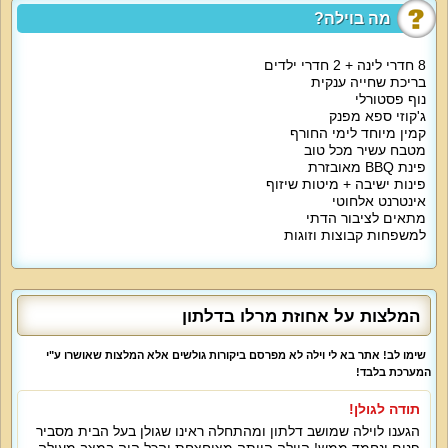
נוף חיצוני:
מה בוילה?
אחוזת מרלו משקיפה על הנופים הקסומים של הגליל העליון.
8 חדרי לינה + 2 חדרי ילדים
בריכת שחייה ענקית
נוף פסטורלי
על קצה המזלג:
ג'קוזי ספא מפנק
קמין מיוחד לימי החורף
אחוזת נופש מפנקת ומרווחת עם כל הדרוש לחופשה מהנה, אחוזת מרלו כוללת
מטבח עשיר מכל טוב
בריכה פרטית ענקית בחצר, סביב הבריכה מיטות שיזוף, פינות ישיב וג'קוזי. האחוזה
פינת BBQ מאובזרת
אידאלית בעבור אירוח משפחות עם ילדים, יש חדרי שינה לילדים ואטרקציות
פינות ישיבה + מיטות שיזוף
לילדים.
אינטרנט אלחוטי
מתאים לציבור הדתי
למשפחות קבוצות וזוגות
מה הוילה כוללת:
לינה ב-8 חדרים + 2 חדרי ילדים, חדרי השינה הזוגיים כוללים מיטה זוגית נוחה עם
מצעים וכלי מיטה, מיזוג אוויר ומסך טלוויזיה. חדרי השינה לילדים כוללים מיטות
קומות ומיטות תינוק. הסלון של אחוזת מרלו מעוצב בסגנון יוקרתי עם פינת ישיבה
המלצות על אחוזת מרלו בדלתון
גדולה ומסך ענק. המטבח מעוצב ומאובזר כמו בקטלוג עם מקרר גדול, תנור, כיריים,
מיקרוגל, תמי 4, כלים, מכונת אספרסו ופינת אוכל גדולה ל-20 איש.
שימו לב! אתר בא לי וילה לא מפרסם ביקורות גולשים אלא המלצות שאושרו ע"י
המערכת בלבד!
אטרקציות מיוחדות בוילה:
תודה לגולן!
הגענו לוילה שמושב דלתון ומהתחלה ראינו שגולן בעל הבית מסביר
חצר נופש גדולה עם בריכה ענקית, סביב הבריכה מיטות שיזוף, פינות ישיבה וג'קוזי,