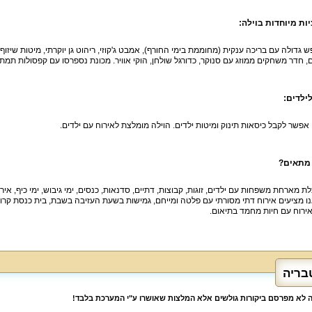
ות מיוחדות בוילה:
ש גדולה עם בריכה ענקית (מחוממת בימי החורף), אמבט ג'קוזי, ריהוט גן יוקרתי, מיטות שיזוף,
, חדר משחקים ממוזג עם סנוקר, כדורגל שולחן, הוקי אוויר. מכונת נספרסו עם קפסולות תמתין
 לילדים:
אפשר לקבל כיסאות תינוק ומיטות ילדים. הוילה מומלצת לאירוח עם ילדים.
 מתאים?
לת מארחת משפחות עם ילדים, זוגות, קבוצות, דתיים, סדנאות, כנסים, ימי גיבוש, ימי כיף, 
אנו מציעים אירוח דתי מסורתי עם פלטה ומייחם, גמישות בשעת העזיבה בשבת, בית כנסת קרו
 אירוח עם חיות מחמד בתיאום.
בריה
לה לא מפרסם ביקורות גולשים אלא המלצות שאושרו ע"י המערכת בלבד!