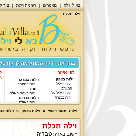
בא לי וילה
מאמרים
רשימת וילות
צור ק
וילה תכלת
בחר את הוילה המתאימה לך לחופ
לפי איזור
ל
ח
וילות בצפון
וילות במרכז
וילות בגליל
וילות במישור
המערבי
החוף
וילות בגליל עליון
וילות בעמק האלה
וילות בכנרת
וילות בדרום
וילות באילת
וילות - עמוד ראשי
וילות בצפון
וילות בכ
וילה תכלת
טבריה
יישוב בארץ: