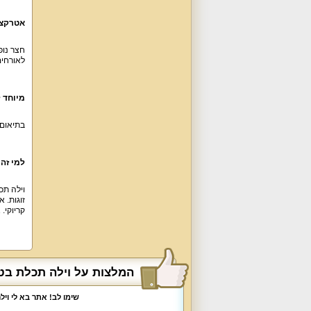
אטרקצי
חצר נופ
לאורחים
מיוחד
בתיאום 
למי זה
וילה תכ
זוגות. 
קריוקי.
המלצות על וילה תכלת בט
שימו לב! אתר בא לי וי