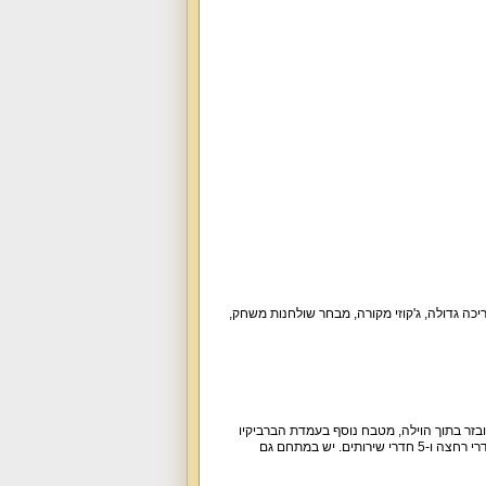
כלת ממתינה לכם עם בריכה גדולה, ג'קוזי מקורה, מבחר שולחנות משחק,
 בזלת), מטבח מאובזר בתוך הוילה, מטבח נוסף בעמדת הברביקיו
בחצר, מטבחון בכל יחידה נפרדת, סלון גדול בוילה, סלון נוסף באחת היחידות. המתחם כולו כולל 4 חדרי רחצה ו-5 חדרי שירותים. יש במתחם גם