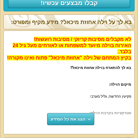
קבלו מבצעים עכשיו!
בא לך על וילה אחוזת מיכאל? מידע מקיף ומפורט:
לא מקבלים מסיבות קריוקי / מסיבות רועשות!
האירוח בוילה מיועד למשפחות או לאורחים מעל גיל 24
בלבד.
בקיץ המתחם של וילה "אחוזת מיכאל" פתוח ואינו מקורה!
בא לך להתארח בוילה אחוזת מיכאל?
מיקום הוילה:
פקיעין החדשה, גליל מערבי.
אטרקציות בקרבת הוילה:
הצג את כל המידע
מסעדות ובתי קפה, טיולי סוסים, תצפיות נוף, מסלולי טיול, ביקור בקברי צדיקים,
חופי ים בנהריה, אגם המונפורט המפורסם.