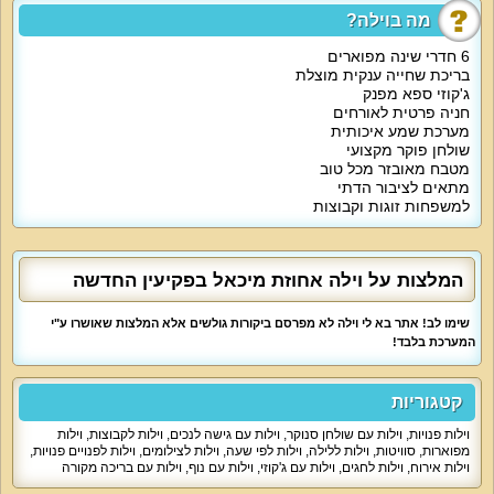
מה בוילה?
נוף חיצוני:
6 חדרי שינה מפוארים
מיטב הנופים של הגליל המערבי.
בריכת שחייה ענקית מוצלת
ג'קוזי ספא מפנק
חניה פרטית לאורחים
מערכת שמע איכותית
על קצה המזלג:
שולחן פוקר מקצועי
מטבח מאובזר מכל טוב
נופש ישראלי יוקרתי בגליל המערבי עם וילת נופש הכוללת 6 חדרי שינה, סלון מפואר
מתאים לציבור הדתי
לצפייה בסרטים, מטבח מדהים וחצר נופש עם בריכה, ג'קוזי, מיטות שיזוף ושאר
למשפחות זוגות וקבוצות
אטרקציות.
מה הוילה כוללת:
המלצות על וילה אחוזת מיכאל בפקיעין החדשה
אירוח בגליל המערבי עם וילת נופש הכוללת 6 חדרי שינה, 4 חדרי רחצה, סלון
שימו לב! אתר בא לי וילה לא מפרסם ביקורות גולשים אלא המלצות שאושרו ע"י
יוקרתי, מטבח וחצר נופש. האורחים לנים בחדרי שינה עם מיטות זוגיות, כלי מיטה
המערכת בלבד!
ומצעים איכותיים, מסך LCD, נופים קסומים. הוילה כוללת גם סלון מרכזי מפואר עם
פינת ישיבה, מסך ענק של 50 אינץ', מערכת קולנוע ביתית, מערכת שמע ושולחן פוקר
מקצועי. וילה אחוזת מיכאל מאפשרת גם בישול ואירוח ארוחות משפחתיות/חג,
המטבח של הוילה כולל כיריים, תנור, מקרר גדול, מיקרוגל, מכונת קפה, תמי 4, פלטה
קטגוריות
ומייחם, כלים, פינת אוכל ל-12.
וילות פנויות
,
וילות עם שולחן סנוקר
,
וילות עם גישה לנכים
,
וילות לקבוצות
,
וילות
מפוארות
,
סוויטות
,
וילות ללילה
,
וילות לפי שעה
,
וילות לצילומים
,
וילות לפנויים פנויות
,
וילות אירוח
,
וילות לחגים
,
וילות עם ג'קוזי
,
וילות עם נוף
,
וילות עם בריכה מקורה
אטרקציות מיוחדות בוילה: