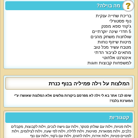
מה בוילה?
על קצה המזלג:
בריכת שחייה ענקית
מחפשים וילה עם 5 חדרי שינה זוגיים ובריכה פרטית? וילה פמיליה מציעה כל זאת
נוף פסטורלי
ועוד הרבה יותר, כאן תמצאו חדרי שינה מאובזרים יפים, מתחם בריכה וג'קוזי ספא
ג'קוזי ספא מפנק
בחצר, שולחנות משחק וגם מטבח וסלון מאובזרים.
5 חדרי שינה יוקרתיים
שולחנות משחק מהנים
מיטות שיזוף נוחות
מה הוילה כוללת:
מטבח עשיר מכל טוב
מתאים לציבור הדתי
אינטרנט אלחוטי
לינה ב-5 חדרי שינה זוגיים עם מיטות זוגיות, מיזוג אוויר, חיבור כבלים ונוף כפרי,
הוילה כוללת גם 4 חדרי רחצה. סלון עם מערכת קולנוע ביתית ופינת ישיבה גדולה.
למשפחות קבוצות וזוגות
מטבח מאובזר כמעט כמו בבית עם מקרר גדול, מדיח כלים, גז לבישול, מיקרוגל,
כלים וגם, פלטה ומייחם לשבת.
המלצות על וילה פמיליה בנוף כנרת
אטרקציות מיוחדות בוילה:
שימו לב! אתר בא לי וילה לא מפרסם ביקורות גולשים אלא המלצות שאושרו ע"י
המתחם החיצוני של וילה פמיליה הוא האטרקציה המרכזית, הבריכה הקרירה בחצר
המערכת בלבד!
כבר ממתינה לכם מזמינה ונקייה. סביב הבריכה אמבט ג'קוזי גדול המיועד ל-6 איש,
מיטות שיזוף, פינות ישיבה וגם שולחן סנוקר ושולחן פינג פונג. האווירה במתחם
החצר של וילה פמיליה כפרית, שלווה, נעימה ויוקרתית, סביב הבריכה תבלו את
קטגוריות
הימים החמים של הקיץ בהנאה. נשמח להציע גם ארוחות שף, עיסויים וטיפולים
בתיאום מראש ובעלות נוספת.
וילות פנויות
,
וילות עם שולחן סנוקר
,
וילות עם גישה לנכים
,
וילות לקבוצות
,
מקבלים
כלבים
,
וילות מפוארות
,
סוויטות
,
וילות ללילה
,
וילות לפי שעה
,
וילות לצילומים
,
וילות
לפנויים פנויות
,
וילות אירוח
,
וילות לחגים
,
וילות עם ג'קוזי
,
וילות עם נוף