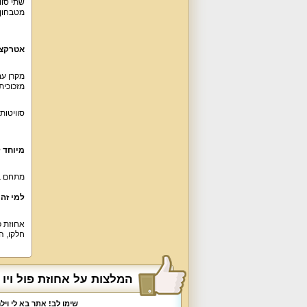
שתי סוו
מטבחון עם תמי 4 חצ
אטרקצי
מקרן עם
מזכוכית.
סוויטות
מיוחד ל
מתחם בר
למי זה
אחוזת פ
חלקו, ה
המלצות על אחוזת פול ויו
שימו לב! אתר בא לי וי