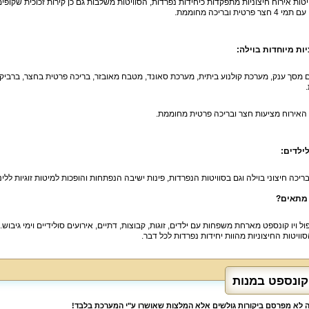
יטות אירוח חיצוניות מתפקדות כיחידות נפרדות, הסוויטות משלבות גם כן קירות זכוכית שקופים, 
ר פרטית ובריכה מחוממת.
ות מיוחדות בוילה:
 מסך ענק, מערכת קולנוע ביתית, מערכת סאונד, מטבח מאובזר, בריכה פרטית בחצר, ברביקיו, פ
 האירוח מציעות חצר ובריכה פרטית מחוממת.
ילדים:
יכה חיצוני בוילה וגם בסוויטות הנפרדות, פינות ישיבה הנפתחות והופכות למיטות זוגיות ללינ
 מתאים?
ול ויו קונספט מארחת משפחות עם ילדים, זוגות, קבוצות, דתיים, אירועים סולידיים וימי גיב
סוויטות החיצוניות מהוות יחידות נפרדות לכל דבר.
 קונספט במנות
לה לא מפרסם ביקורות גולשים אלא המלצות שאושרו ע"י המערכת בלבד!