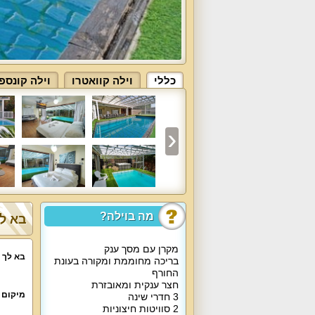
כללי
וילה קוואטרו
וילה קונספ
מה בוילה?
בא לך
מקרן עם מסך ענק
בא לך 
בריכה מחוממת ומקורה בעונת
החורף
חצר ענקית ומאובזרת
מיקום 
3 חדרי שינה
2 סוויטות חיצוניות