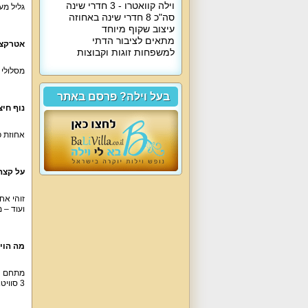
וילה קוואטרו - 3 חדרי שינה
גליל מע
סה"כ 8 חדרי שינה באחוזה
עיצוב שקוף מיוחד
מתאים לציבור הדתי
אטרקצי
למשפחות זוגות וקבוצות
מסלולי ט
בעל וילה? פרסם באתר
נוף חיצו
אחוזת פ
על קצה
זוהי אח
ועוד – 
מה הוי
3 סוויטות השינה כוללות מיטה זוגית, חדרי רחצה, פינות ישיבה, ג'קוזי מפנק, מסך טלוויזיה, מטבחון ומרפסת פרטית.