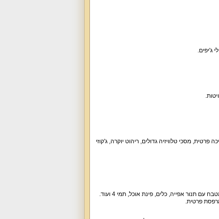
 ג'יפים.
יטות.
רטית, מסכי טלוויזיה גדולים, ריהוט יוקרה, ג'קוזי
מתחם האירוח הראשי כולל 3 סוויטת שינה זוגיות, סלון מרווח עם קיר מסכים ומערכת קולנוע ביתית, מטבח עם תנור אפייה, כלים, פינת אוכל, תמי 4 ועוד.