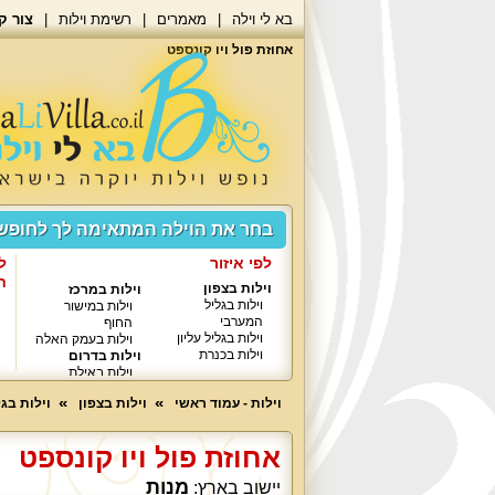
בא לי וילה
מאמרים
רשימת וילות
צור ק
אחוזת פול ויו קונספט
בחר את הוילה המתאימה לך לחופ
לפי איזור
ל
ח
וילות בצפון
וילות במרכז
וילות בגליל
וילות במישור
המערבי
החוף
וילות בגליל עליון
וילות בעמק האלה
וילות בכנרת
וילות בדרום
וילות באילת
וילות - עמוד ראשי
וילות בצפון
וילות בג
אחוזת פול ויו קונספט
מנות
יישוב בארץ: