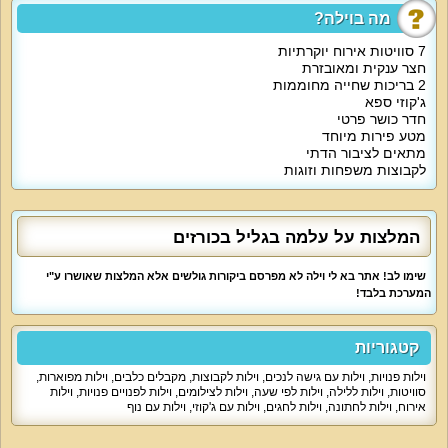
מה בוילה?
על קצה המזלג:
7 סוויטות אירוח יוקרתיות
מתחם עלמה בגליל הוא מפגש של יוקרה ופינוק עם אווירה מיוחדת של כפר, זהו
חצר ענקית ומאובזרת
המקום בו תמצאו את החופשה המושלמת תוך שילוב כל אטרקציות הנופש
2 בריכות שחייה מחוממות
היוקרתיות עם אווירה שלווה ונעימה.
ג'קוזי ספא
חדר כושר פרטי
מטע פירות מיוחד
מה המתחם כולל:
מתאים לציבור הדתי
לקבוצות משפחות וזוגות
סוויטות אירוח מפנקות : סוויטות זוגיות וסוויטות משפחתיות. בכל סוויטה תמצאו
מיטות רכות, קמין, חדר רחצה מאובזר, מטבחון מאוד נוח, פינת קפה עם מכונת
אספרסו, פינת תה עם מבחר חליטות, ג'קוזי ספא בכל סוויטה, מרפסות נוף יפות
המשקיפות על הגן, מערכות מולטימדיה עם מסך גדול ו-DVD. אל הסוויטות ניתן
המלצות על עלמה בגליל בכורזים
להזמין ארוחות (אפשרי כשרות), עיסויים ושאר פינוקים.
שימו לב! אתר בא לי וילה לא מפרסם ביקורות גולשים אלא המלצות שאושרו ע"י
המערכת בלבד!
אטרקציות מיוחדות במתחם:
מתחם עלמה בגליל מוקף בטבע גדול המתפרס על פני 8 דונמים עם שתי בריכות
קטגוריות
פרטיות ופינות ישיבה. פארק כושר אקסקלוסיבי פועל במתחם ומציע מבחר מתקנים,
בריכת קצינים מחוממת וגם סאונה.
וילות פנויות
,
וילות עם גישה לנכים
,
וילות לקבוצות
,
מקבלים כלבים
,
וילות מפוארות
,
סוויטות
,
וילות ללילה
,
וילות לפי שעה
,
וילות לצילומים
,
וילות לפנויים פנויות
,
וילות
אירוח
,
וילות לחתונה
,
וילות לחגים
,
וילות עם ג'קוזי
,
וילות עם נוף
מיוחד לילדים: