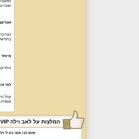
ישנה עמ
אטרקצי
בחודשי החור
מיוחד ל
הילדים 
למי זה
מסורת. 
המלצות על לאב וילה VIP בעין יעקב
שימו לב! אתר בא לי וי