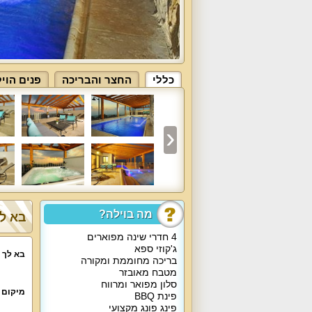
כללי
החצר והבריכה
פנים הוי
מה בוילה?
בא לך על ל
4 חדרי שינה מפוארים
ג'קוזי ספא
בא לך 
בריכה מחוממת ומקורה
מטבח מאובזר
סלון מפואר ומרווח
מיקום 
פינת BBQ
פינג פונג מקצועי