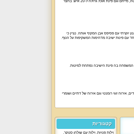
המטבח של לאב וילה VIP מציע כיריים חשמליים, מדיח, מקרר גדול, מכונת אספרסו, תנור אפייה, פלטה, מייחם וגם פינת אוכל גדולה ל-20 איש. בחצר
 הבריכה מעוצבת בסגנון יוקרתי עם פסיפס אבן המקיף אותה. נציין כי
ת המשפחה בה פינת הישיבה נפתחת למיטות.
 בלי ילדים, אירוח זוגי רומנטי וגם אירוח של דתיים ושומרי
קטגוריות
וילות פנויות
,
וילות עם שולחן סנוקר
,