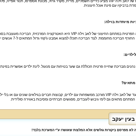
דת ברביקיו עם פינת אוכל חיצונית.
ות מיוחדות בוילה:
הבריכה הפרטית במתחם החיצוני של לאב וילה VIP היא האטרקציה המרכזית,
ף הבריכה מחוממת. לצד הבריכה תוכלו למצוא אמבט ג'קוזי גדול המתאים ל-7 אנשים יחד עם פינות ישיבה מדהימות המשקיפות על הנוף.
ילדים:
נהנים מבריכת שחייה פרטית הכוללת גם שער בטיחות עם מנעול. לינת ילדים אפשרית בפינ
 מתאים?
קהל היעד של לאב וילה VIP מורכב ממשפחות עם ילדים, קבוצות חברים בגילאים שונים עם או
המתחם מתאים גם לימי גיבוש לעובדים, מפגשים חברתיים ומסיבות באווירה סולידית.
לה לא מפרסם ביקורות גולשים אלא המלצות שאושרו ע"י המערכת בלבד!