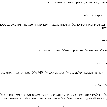
ן יעקב, גליל מערבי, מרחק נסיעה קצר מהעיר נהריה.
ות בקרבת הוילה:
ל במושב גורן, אתר טיולים לכל המשפחה במבצר יחיעם, שמורת טבע מדהימה באכזיב, נופי
ריה.
ני:
בי במלוא הדרו.
 המזלג:
ת המפנקת שלכם מתחילה כאן, עם לאב וילה VIP קל להשאיר את כל הדאגות מאחור ולשקוע בתוך השלווה הכפרית היפה.
לה כוללת:
סידורי הלינה כוללים 4 חדרי שינה זוגיים גדולים ומעוצבים, הסגנון אלגנטי והחדרים מאוד נו
ללת גם 3 חדרי רחצה, אחת מ-4 חדרי השינה מציע גם ג'קוזי.