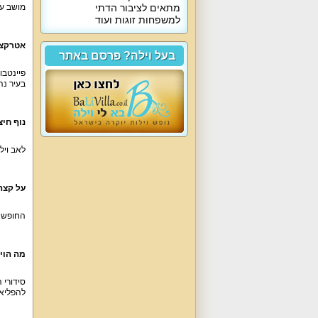
מתאים לציבור הדתי
מושב עי
למשפחות זוגות ועוד
אטרקצי
בעל וילה? פרסם באתר
פיינטבו
בעיר נה
נוף חיצו
לאב וילה VIP משקיפה על נופים ירוקים, הגליל המער
על קצה
החופשה היוקרתי
מה הוי
להפליא, פלזמה 42 אינץ', מיזוג אוויר. הוילה כו