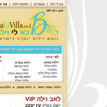
בא לי וילה
מאמרים
רשימת וילות
צור ק
לאב וילה VIP
בחר את הוילה המתאימה לך לחופ
לפי איזור
ל
ח
וילות בצפון
וילות במרכז
וילות בגליל
וילות במישור
המערבי
החוף
וילות בגליל עליון
וילות בעמק האלה
וילות בכנרת
וילות בדרום
וילות באילת
וילות - עמוד ראשי
וילות בצפון
וילות בג
לאב וילה VIP
עין יעקב
יישוב בארץ: