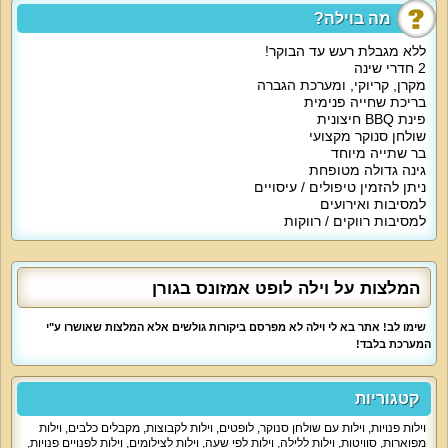
משמש את האורחים.
מה בוילה?
אטרקציות מיוחדות בוילה:
ללא מגבלת רעש עד הבוקר!
החצר של וילה לופט אמזונס כוללת מבחר פינות ישיבה, מיטות שיזוף וגם גריל
2 חדרי שינה
ברביקיו. הבריכה הפנימית היא בריכה בה ניתן לכוון את טמפרטורת המים, בריכה עם
מקרן, קריוקי, ומערכת הגברה
ג'טים של עיסוי. לא נשכח לציין כי הלופט כולל גם שולחן סנוקר. בתוספת תשלום
בריכת שחייה פנימית
אפשר להזמין ארוחות ועיסויים.
פינת BBQ חיצונית
מיוחד למסיבות:
שולחן סנוקר מקצועי
מתחם אירוח עשיר ותוסס ללא הגבלת רעש!
בר שתייה מיוחד
גינה גדולה מטופחת
למי זה מתאים?
ניתן להזמין טיפולים / עיסויים
א. מסיבות רווקים ורווקות עד אור הבוקר.
למסיבות ואירועים
ב. מסיבות יום הולדת עם לינה משותפת של 20 איש במתחם.
למסיבות רווקים / רווקות
ג. אירוח ימי כיף וימי גיבוש לעובדים.
ד. נופש משפחתי, חופשות זוגיות וחופשות קבוצתיות.
ה. אירוח לצפייה במשחקי ספורט או הקרנת סרטים.
המלצות על וילה לופט אמזונס בגורן
שימו לב! אתר בא לי וילה לא מפרסם ביקורות גולשים אלא המלצות שאושרו ע"י
המערכת בלבד!
קטגוריות
וילות פנויות
,
וילות עם שולחן סנוקר
,
לופטים
,
וילות לקבוצות
,
מקבלים כלבים
,
וילות
מפוארות
,
סוויטות
,
וילות ללילה
,
וילות לפי שעה
,
וילות לצילומים
,
וילות לפנויים פנויות
,