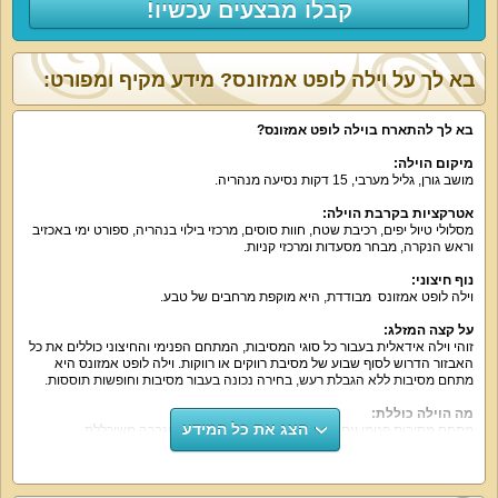
קבלו מבצעים עכשיו!
בא לך על וילה לופט אמזונס? מידע מקיף ומפורט:
בא לך להתארח בוילה לופט אמזונס?
מיקום הוילה:
מושב גורן, גליל מערבי, 15 דקות נסיעה מנהריה.
אטרקציות בקרבת הוילה:
מסלולי טיול יפים, רכיבת שטח, חוות סוסים, מרכזי בילוי בנהריה, ספורט ימי באכזיב
וראש הנקרה, מבחר מסעדות ומרכזי קניות.
נוף חיצוני:
וילה לופט אמזונס מבודדת, היא מוקפת מרחבים של טבע.
על קצה המזלג:
זוהי וילה אידאלית בעבור כל סוגי המסיבות, המתחם הפנימי והחיצוני כוללים את כל
האבזור הדרוש לסוף שבוע של מסיבת רווקים או רווקות. וילה לופט אמזונס היא
מתחם מסיבות ללא הגבלת רעש, בחירה נכונה בעבור מסיבות וחופשות תוססות.
מה הוילה כוללת:
הצג את כל המידע
מתחם מסיבות פנימי עם רחבת ריקודים גדולה, מערכת הגברה משוכללת,
מיקרופונים של קריוקי ומסך מקרן ענק. מתחם המסיבות ממוזג ומתאים ל-50 איש,
נהדר בעבור מסיבות שמחות ללא הגבלת רעש בכל חודשי השנה. הלופט כולל גם
בריכה פנימית פרטית. 2 חדרי שינה כולל הלופט, כאשר חדר אחד הוא חדר זוגי
והחדר השני הוא חדר המיועד ללינה קבוצתית, זהו חדר מזרנים מיוחד. מטבחון נוח