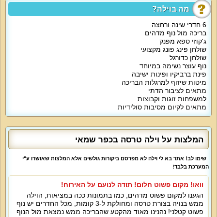
מה בוילה?
על קצה המזלג:
6 חדרי שינה ורחצה
מחפשים וילה מפנקת לחופשת סוף שבוע? וילה טרסה תשמח לארח אתכם עם 6
בריכה מול נוף מדהים
חדרי שינה, בריכה פרטית, המון פרטיות וגם מטבח מאובזר. זוהי וילה נהדרת לכל
ג'קוזי ספא מפנק
סוגי הנופש וגם מסיבות.
שולחן פינג פונג מקצועי
שולחן כדורגל
נוף עוצר נשימה במיוחד
מה הוילה כוללת:
פינת ברביקיו ופינות ישיבה
מיטות שיזוף למרגלות הבריכה
מתאים לציבור הדתי
את וילה טרסה תמצאו במתחם מבודד מוקף נוף צפוני ירוק ומקסים. הוילה כוללת 6
חדרי שינה יפים מאוד עם מיטות זוגיות ועיצוב כפרי יוקרתי. חדרי רחצה צמודים ל-5
למשפחות זוגות וקבוצות
חדרי שינה. הסלון מתאים לאירוח, צפייה בסרטים יחד עם החברים והמשפחה וגם
מתאים לקיום מסיבות סולידיות
מפגשים חברתיים. המטבח של וילה טרסה מאוד נוח לבישול, ממש במהרה תרגישו
כמו בבית. המטבח מציע תנור אפייה, כיריים, מקרר, מכונת אספרסו, כלים וגם פינת
אוכל. הכנת ארוחות בוילה תהיה חוויה נהדרת לכל המשפחה וגם אפשרות לצמצם
בהוצאות מיותרות.
המלצות על וילה טרסה בכפר שמאי
שימו לב! אתר בא לי וילה לא מפרסם ביקורות גולשים אלא המלצות שאושרו ע"י
אטרקציות מיוחדות בוילה:
המערכת בלבד!
מתחם בריכה מפנק ומאוד מטופח, אמבט ג'קוזי, מתחם פנימי גדול, שולחנות
וואו! מקום פשוט חלום! תודה לנועם על האירוח!
משחק, אינטרנט אלחוטי, גריל ברביקיו חדיש.
הגענו למקום פשוט מדהים, כמו בתמונות ככה במציאות, הוילה
ממש בנויה בצורת טרסה ומחולקת ל-3 קומות, מכל החדרים יש נוף
פשוט קטלני! נהנינו מאוד מהקטע שהבריכה ממש נמצאת מול הנוף
מיוחד לילדים: