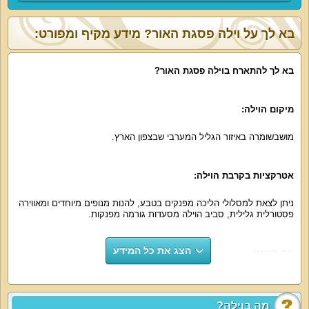
בא לך על וילה פסגת האור? מידע מקיף ומפורט:
בא לך להתארח בוילה פסגת האור‫
?
מיקום
הוילה
:
מושב
שומרה באיזור הגליל המערבי שבצפון הארץ‫
.‬
אטרקציות בקרבת הוילה‫
:‬
ניתן לצאת למסלולי הליכה מפנקים בטבע‫
,‬
להנות מנופים מיוחדים ומאווירה
פסטורלית גלילית‫
,‬
סביב הוילה מסעדות גורמה מפנקות‫
.‬
הצג את כל המידע
נוף חיצוני‫
:‬
סביב פסגת האור נופים מיוחדים ואווירה גלילית המאפיינת את הגליל
המערבי‫
.‬
מה בוילה?