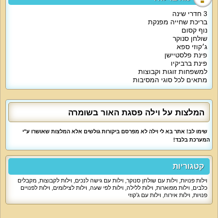
3 חדרי שינה
על קצה המזלג‫
:‬
בריכת שחייה מפנקת
נוף קסום
וילה פסגת האור היא וילת נופש שתעניק לכם כל שתרצו‫
,‬
בריכת שחייה
שולחן סנוקר
מפנקת‫
,‬
אירוח למסיבות מכל הסוגים ושפע פינוקים לכולם‫
.‬
ג׳קוזי ספא
פינת פלסטיישן
פינת ברביקיו
מה הוילה כוללת‫
?‬
למשפחות זוגות וקבוצות
מתאים לכל סוגי המסיבות
3
חדרי שינה מפנקים במיוחד‫
,‬
בכל חדר מיטה זוגית נוחה ומצעים רכים‫
,‬
ארון
בגדים‫
,‬
חדר רחצה מפנק‫
,‬
בוילה מטבחון מאובזר וסלון ישיבה נוח‫
,‬
המטבח
לא יחסיר מכם דבר ויציע לכם‫
:‬
מכונת אספרסו‫
,‬
מיקרוגל‫
,‬
פנת אוכל‫
,‬
מקרר
המלצות על וילה פסגת האור בשומרה
גדול ועוד‫
.‬
שימו לב! אתר בא לי וילה לא מפרסם ביקורות גולשים אלא המלצות שאושרו ע"י
אטרקציות מיוחדות בוילה‫
:‬
המערכת בלבד!
ג׳קוזי ספא מפנק‫
,‬
בריכת שחייה מיוחדת‫
,‬
שולחן סנוקר כיפי‫
,‬
פינת פלסטיישן
קטגוריות
וטלוויזיה המחוברת ללווין‫
.‬
וילות פנויות
,
וילות עם שולחן סנוקר
,
וילות עם גישה לנכים
,
וילות לקבוצות
,
מקבלים
כלבים
,
וילות מפוארות
,
וילות ללילה
,
וילות לפי שעה
,
וילות לצילומים
,
וילות לפנויים
מיוחד לילדים‫
:‬
פנויות
,
וילות אירוח
,
וילות עם ג'קוזי
פינת
Playstation
ושפע פינוקים כמו פינות ישיבה חיצוניות‫
,‬
בריכת שחייה‫
,‬