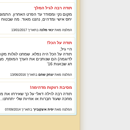
תודה רבה לגיל המלך
מקום נקי ומסודר עד הפרט האחרון. התמונ
יחס אישי ומדהים, נהננו מאוד. מה שבטוח ע
המלצה מאת
ינאי מלכה
בתאריך 13/01/2017
תודה על הכל!
היי גיל,
תודה על הכל היה נפלא. שמחנו לגלות מקום
לדוגמה) הם שנותנים את הערך המוסף, מבד
חג שבועות 16'
המלצה מאת
יצחק שחם
בתאריך 13/06/2016
מסיבת רווקות מדהימה!
תודה רבה לוילה דאלי על כך שאירחו את מ
מחכה שעוד חברות או אחיות שלי יתחתנו..
המלצה מאת
יפית איצקוביץ'
בתאריך 07/09/2014