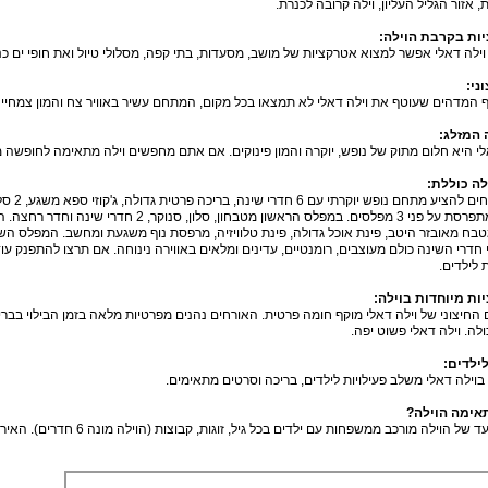
, אזור הגליל העליון, וילה קרובה לכנרת.
ות בקרבת הוילה:
ילה דאלי אפשר למצוא אטרקציות של מושב, מסעדות, בתי קפה, מסלולי טיול ואת חופי ים כנ
ני:
 המדהים שעוטף את וילה דאלי לא תמצאו בכל מקום, המתחם עשיר באוויר צח והמון צמחייה
 המזלג:
לי היא חלום מתוק של נופש, יוקרה והמון פינוקים. אם אתם מחפשים וילה מתאימה לחופשה
לה כוללת:
נופש יוקרתי עם 6 חדרי שינה, בריכה פרטית גדולה, ג'קוזי ספא משגע, 2 סלונים, 2 מטבחים ועוד הרבה יותר.
הוילה מתפרסת על פני 3 מפלסים. במפלס הראשון מט
טבח מאובזר היטב, פינת אוכל גדולה, פינת טלוויזיה, מרפסת נוף משגעת ומחשב. המפלס הש
 חדרי השינה כולם מעוצבים, רומנטיים, עדינים ומלאים באווירה נינוחה. אם תרצו להתפנק עוד י
 לילדים.
ות מיוחדות בוילה:
חיצוני של וילה דאלי מוקף חומה פרטית. האורחים נהנים מפרטיות מלאה בזמן הבילוי בבריכה
לה. וילה דאלי פשוט יפה.
ילדים:
בוילה דאלי משלב פעילויות לילדים, בריכה וסרטים מתאימים.
אימה הוילה?