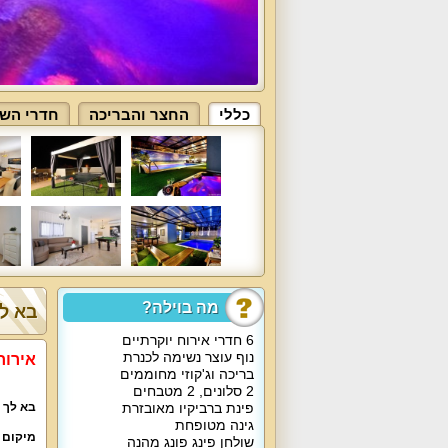
כללי
החצר והבריכה
חדרי השי
מה בוילה?
בא לך
6 חדרי אירוח יוקרתיים
נוף עוצר נשימה לכנרת
אירוח מ
בריכה וג'קוזי מחוממים
2 סלונים, 2 מטבחים
פינת ברביקיו מאובזרת
בא לך 
גינה מטופחת
מיקום 
שולחן פינג פונג מהנה