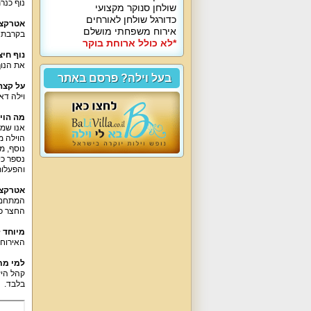
נוף כנרת
שולחן סנוקר מקצועי
כדורגל שולחן לאורחים
אטרקצי
אירוח משפחתי מושלם
בקרבת ו
*לא כולל ארוחת בוקר
נוף חיצו
את הנוף
בעל וילה? פרסם באתר
על קצה
וילה דא
מה הוי
אנו שמחים להציע מתחם 
נוסף, מ
נספר כי
והפעלות
אטרקצי
המתחם ה
החצר כו
מיוחד ל
האירוח 
למי מת
בלבד.