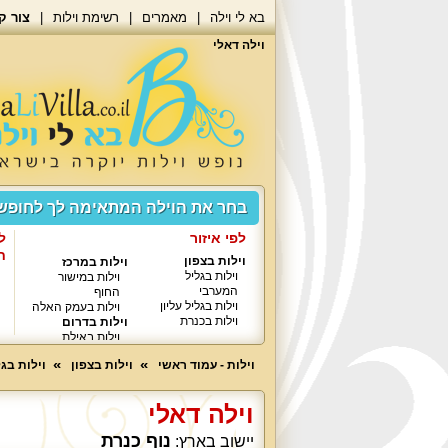
בא לי וילה
מאמרים
רשימת וילות
צור ק
וילה דאלי
בחר את הוילה המתאימה לך לחופ
לפי איזור
ל
ח
וילות בצפון
וילות במרכז
וילות בגליל
וילות במישור
המערבי
החוף
וילות בגליל עליון
וילות בעמק האלה
וילות בכנרת
וילות בדרום
וילות באילת
וילות - עמוד ראשי
וילות בצפון
וילות בגל
וילה דאלי
נוף כנרת
יישוב בארץ: