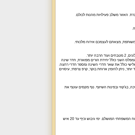
רת. האזור משלב פעילויות מהנות לכולם.
.
 משותפת, מצאתם לעצמכם אירוח מלכותי.
בחון, סלון, סנוקר, 2 חדרי שינה וחדר רחצה. המפלס השני כולל יחידת הורים מפוארת, חדר שינה
לישי כולל את שאר חדרי השינה ומספר חדרי רחצה.
ותר, ניתן להזמין ארוחת בוקר, קרפ צרפתי, עיסויים
, בג'קוזי ובפינות השיזוף. נוף מקסים עוטף את
קהל היעד של הוילה מורכב ממשפחות עם ילדים בכל גיל, זוגות, קבוצות (הוילה מונה 6 חדרים). האירוח המשפחתי המושלם. ימי גיבוש וכיף עד 20 איש