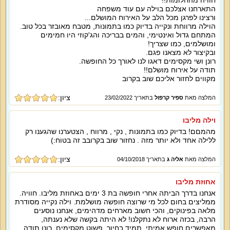
חוויה מהחלומות!!
התארחנו אצלכם בוילה עם עוד משפחה
ורצינו לפרגן מכל הלב על האירוח המושלם...
הוילה מרווחת ונקייה בדיוק כמו בתמונות, מטבח מאובזר בכל טוב.
המתחם גדול ואינטימי, והמים בבריכה והג'קוזי היו חמימים
ומושלמים, כמו שצריך!
ובקיצור לא מצאנו פגם.
רונן ושי מקסימים דאגו לנו לאורך כל החופשה.
תודה על אירוח מושלם!!
מקווים לחזור אליכם שוב בקרוב
ציון:
המלצה מאת
ספיר קרפול
בתאריך 23/02/2022
וילה מליבו
מהמםם! בדיוק כמו בתמונות , נקי , מרווח , הצטערנו שהגענו רק
ללילה אחד ולא יותר מזה . נחזור שוב בקרובב זה בטוח:)
ציון:
המלצה מאת
אליה ג
בתאריך 04/10/2018
אחוזת מליבו
אנחנו בדרך הביתה אחרי חופשה בת 3 ימים באחוזת מליבו. חוויה.
ממליצים בחום לכל מי שרוצה חופשה מושלמת. וילה נקייה מסודרת
מלאה בפינוקים, והכי חשוב מארחים מדהימים, אנחנו נוסעים
הרבה, בכזה ארוח לא נתקלנו! לא היתה בקשה שלא נענתה,
מאפשרים חופש אמיתי, תמיד בחיוך, פשוט מקסימים. רונן תודה