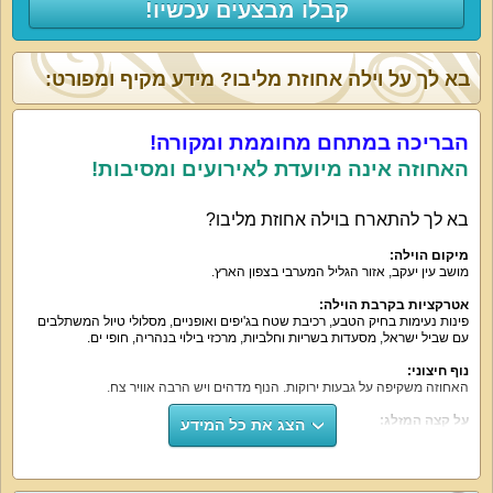
קבלו מבצעים עכשיו!
בא לך על וילה אחוזת מליבו? מידע מקיף ומפורט:
הבריכה במתחם מחוממת ומקורה!
האחוזה אינה מיועדת לאירועים ומסיבות!
בא לך להתארח בוילה אחוזת מליבו?
מיקום הוילה:
מושב עין יעקב, אזור הגליל המערבי בצפון הארץ.
אטרקציות בקרבת הוילה:
פינות נעימות בחיק הטבע, רכיבת שטח בג'יפים ואופניים, מסלולי טיול המשתלבים
עם שביל ישראל, מסעדות בשריות וחלביות, מרכזי בילוי בנהריה, חופי ים.
נוף חיצוני:
האחוזה משקיפה על גבעות ירוקות. הנוף מדהים ויש הרבה אוויר צח.
על קצה המזלג:
הצג את כל המידע
וילה אחוזת מליבו היא פיסה של גן עדן בה תוכלו להתנתק מהשגרה, לשכוח את
הצרות ולהתמכר לבריכה הפרטית ומיטות השיזוף. כאן אפשר ליהנות מכל רגע.
מה הוילה כוללת: