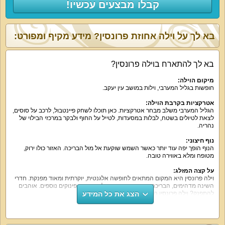
קבלו מבצעים עכשיו!
בא לך על וילה אחוזת פרונסין? מידע מקיף ומפורט:
בא לך להתארח בוילה פרונסין?
מיקום הוילה:
חופשות בגליל המערבי, וילות במושב עין יעקב.
אטרקציות בקרבת הוילה:
הגליל המערבי משלב מבחר אטרקציות. כאן תוכלו לשחק פיינטבול, לרכב על סוסים,
לצאת לטיולים בשטח, לבלות במסעדות, לטייל על החוף ולבקר במרכזי הבילוי של
נהריה.
נוף חיצוני:
הנוף הופך יפה עוד יותר כאשר השמש שוקעת אל מול הבריכה. האזור כולו ירוק,
מטופח ומלא באווירה טובה.
על קצה המזלג:
וילה פרונסין היא המקום המתאים לחופשה אלגנטית, יוקרתית ומאוד מפנקת. חדרי
השינה מדהימים, הבריכה מקסימה, יש חדר ילדים והמון פינוקים נוספים. אוהבים
הצג את כל המידע
להתפנק? וילה פרונסין היא המקום המתאים.
מה הוילה כוללת:
2 קומות,6 סוויטות אירוח, מרכיבות את וילה פרונסין. בכל סוויטה אפשר למצוא
מיטה זוגית, שידות, מראה, מסך טלוויזיה, חיבור הוט, חדר רחצה ועיצוב מודרני.