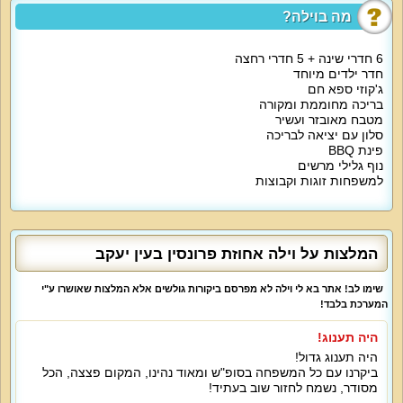
הסלון של הוילה כולל פינת ישיבה גדולה, פינת אוכל יפה, מטבח עם מכונת אספרסו
מה בוילה?
ועוד. בעבור משפחות עם ילדים מציעה וילה פרונסין חדר שינה מיוחד עם מיטות
קומות.
6 חדרי שינה + 5 חדרי רחצה
אטרקציות מיוחדות בוילה:
חדר ילדים מיוחד
האורחים של וילה פרונסין נהנים מכיבוד קל, עוגות, פירות, ערכת קפה, מים מינרליים,
ג'קוזי ספא חם
ערכת רחצה עם מוצרי ים המלח, חלוקים ועוד. בתוספת תשלום ניתן לקבל גם
בריכה מחוממת ומקורה
עיסויים, טיפולים וארוחות שף.
מטבח מאובזר ועשיר
החצר של וילה פרונסין מציעה בריכת שחייה גדולה, בתחתית הבריכה ציור של שני
דולפינים. בחודשי החורף הבריכה מחוממת. מיטות שיזוף, פינות ישיבה, פינת
סלון עם יציאה לבריכה
ברביקיו ושאר רהיטי גן מפוזרים ברחבי הגינה.
פינת BBQ
נוף גלילי מרשים
מיוחד לילדים:
למשפחות זוגות וקבוצות
הילדים נהנים במתחם מבריכה פרטית, הרבה אוויר צח, ארוחות משפחתיות וטיולים
בחיק הטבע.
למי מתאימה הוילה?
חופשות משפחתיות, חופשות זוגיות, חופשה לקבוצה. כאן תוכלו למצוא תנאים
המלצות על וילה אחוזת פרונסין בעין יעקב
מתאימים לאירוח באווירה דתית מסורתית. מסיבות רווקים/רווקות, אירועים, ימי
הולדת וימי גיבוש, מתקבלים גם כן בשמחה.
שימו לב! אתר בא לי וילה לא מפרסם ביקורות גולשים אלא המלצות שאושרו ע"י
המערכת בלבד!
היה תענוג!
היה תענוג גדול!
ביקרנו עם כל המשפחה בסופ"ש ומאוד נהינו, המקום פצצה, הכל
מסודר, נשמח לחזור שוב בעתיד!