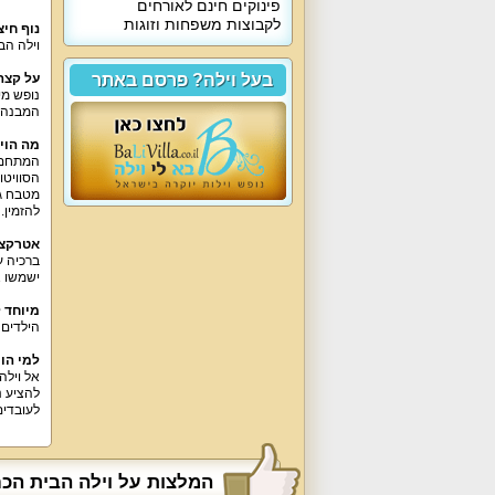
פינוקים חינם לאורחים
לקבוצות משפחות וזוגות
נוף חיצו
וילה הב
בעל וילה? פרסם באתר
על קצה
נופש מי
המבנה ה
מה הוי
הסוויטות כו
מטבח גד
להזמין.
אטרקצי
ברכיה ע
ישמשו א
מיוחד ל
הילדים 
למי הו
אל וילה
להציע נ
לעובדים
המלצות על וילה הבית הכ