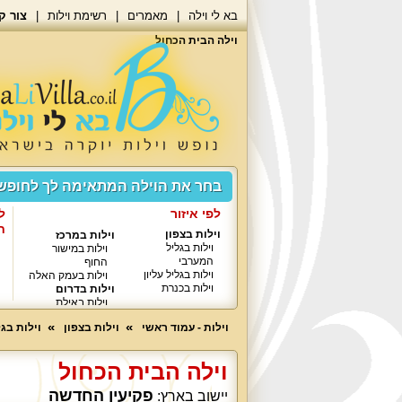
בא לי וילה
מאמרים
רשימת וילות
צור ק
וילה הבית הכחול
בחר את הוילה המתאימה לך לחופ
לפי איזור
ל
ח
וילות בצפון
וילות במרכז
וילות בגליל
וילות במישור
המערבי
החוף
וילות בגליל עליון
וילות בעמק האלה
וילות בכנרת
וילות בדרום
וילות באילת
וילות - עמוד ראשי
וילות בצפון
וילות בג
וילה הבית הכחול
פקיעין החדשה
יישוב בארץ: