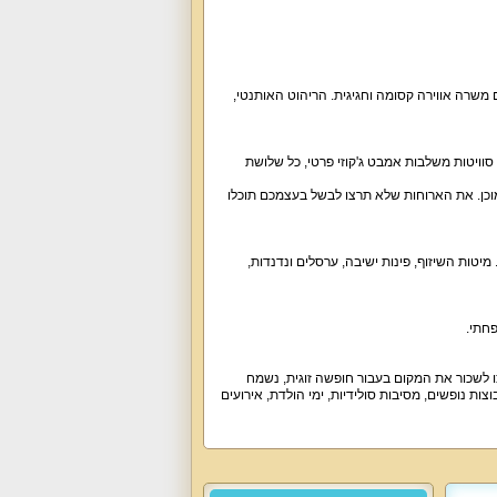
משרה אווירה קסומה וחגיגית. הריהוט האותנטי,
סך הכול, מונה וילה הבית הכחול 3 סוויטות אירוח. שתי סוויטות משלבות אמבט ג'קוזי פרטי, כל שלושת
 מוכן. את הארוחות שלא תרצו לבשל בעצמכם תוכלו
יטות השיזוף, פינות ישיבה, ערסלים ונדנדות,
חתי.
ו לשכור את המקום בעבור חופשה זוגית, נשמח
ות נופשים, מסיבות סולידיות, ימי הולדת, אירועים