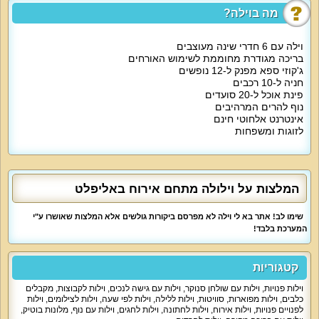
החצר הגדולה כוללת בריכה בנויה מחוממת ומגודרת, עמדת מנגל BBQ, פינות
מה בוילה?
ישיבה נוחות, מיטות שיזוף ושפע של משחקים כמו פינג פונג, שולחן הוקי אוויר ושולחן
סנוקר חיצוני. חובבי הכדורגל ייהנו ממגרש כדורגל פרטי. שולחן אוכל חיצוני ל-12
סועדים מבטיח מקום לכל המשפחה והחברים.
וילה עם 6 חדרי שינה מעוצבים
בריכה מגודרת מחוממת לשימוש האורחים
המטבח והסעדה
ג'קוזי ספא מפנק ל-12 נופשים
חניה ל-10 רכבים
המטבח המאובזר כולל כל מה שתזדקקו לו במהלך השהות: מקרר, תנור, כיריים
פינת אוכל ל-20 סועדים
חשמליות, תמי 4, קומקום חשמלי, מיקרוגל, טוסטר וסכו"ם מלא. בנוסף, תה, קפה
וסוכר זמינים לאורחים.
נוף להרים המרהיבים
אינטרנט אלחוטי חינם
לזוגות ומשפחות
התאמות מיוחדות
לציבור הדתי, וילולה מציעה בית כנסת קרוב, מיחם, פלטה לשבת ושעון שבת.
המקום מתאים גם למשפחות עם ילדים, עם משחקים כמו פינג פונג וערסל בחצר.
נגישות לנכים מובטחת דרך כניסה רחבה, שביל כניסה שטוח ומואר ומסדרונות
רחבים.
המלצות על וילולה מתחם אירוח באליפלט
למי זה מתאים?
שימו לב! אתר בא לי וילה לא מפרסם ביקורות גולשים אלא המלצות שאושרו ע"י
זוגות המחפשים רומנטיקה ופרטיות
המערכת בלבד!
משפחות המעוניינות בחופשה מהנה
קבוצות לימי גיבוש
התארגנות כלה
קטגוריות
ציבור דתי
בואו ליהנות מחופשה חלומית בוילולה מתחם אירוח - המקום המושלם לכל
וילות פנויות
,
וילות עם שולחן סנוקר
,
וילות עם גישה לנכים
,
וילות לקבוצות
,
מקבלים
אירוע ולהתארגנות חגים!
כלבים
,
וילות מפוארות
,
סוויטות
,
וילות ללילה
,
וילות לפי שעה
,
וילות לצילומים
,
וילות
לפנויים פנויות
,
וילות אירוח
,
וילות לחתונה
,
וילות לחגים
,
וילות עם נוף
,
מלונות בוטיק
,