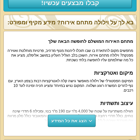
קבלו מבצעים עכשיו!
בא לך על וילולה מתחם אירוח? מידע מקיף ומפורט:
מתחם האירוח המושלם לחופשה הבאה שלך
מחפשים מקום להתארח בו שבו תוכלו ליהנות מנוף מרהיב, פרטיות מוחלטת ואווירה
מפנקת? וילולה מתחם אירוח, השוכן בלב הגליל העליון במושב אליפלט, מציע את
כל מה שחלמתם עליו לחופשה בלתי נשכחת.
מיקום ואטרקציות
המיקום הפסטורלי של וילולה מאפשר גישה קלה לאטרקציות רבות בצפון הארץ, עם
נוף להרים המשרה רוגע ושלווה. המקום נגיש במיוחד ומציע חניה זמינה לעד 10
רכבים.
עיצוב ותשתיות
הווילה משתרעת על שטח של 4,000 מ"ר עם 190 מ"ר בנוי, ומכילה 6 חדרי שינה
נוחים, כולל חדרי רחצה פרטיים בחלקם. העיצוב המודרני והמאובזר כולל סלון מרווח
הצג את כל המידע
עם מערכת ישיבה ל-15 אנשים ומסך שטוח בגודל 60 אינץ'.
חצר ובריכה