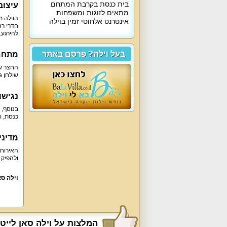
בית כנסת בקרבת המתחם
עיצוב
מתאים לזוגות ומשפחות
אינטרנט אלחוטי זמין בוילה
להירגע.
בעל וילה? פרסם באתר
מתחם 
שולחן גינה ל-15 סועדים ופינות ישיבה שי
נגישו
כנסת, ו
מדיני
ולהפיק אירועים בתי
וילה סא
המלצות על וילה סאן לייט 