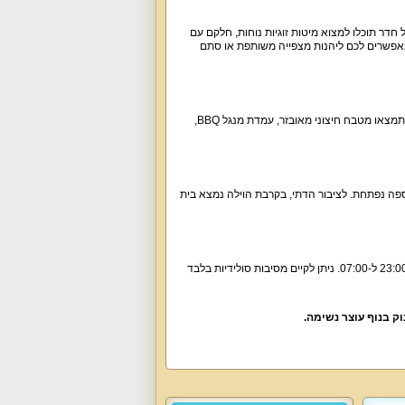
של 180 מ"ר, ומכילה 5 חדרי שינה מרווחים. בכל חדר תוכלו למצוא מיטות זוגיות נוחות, חלקם עם
פואר כולל מסך שטוח בגודל 60 אינץ' ומערכת ישיבה ל-12 אנשים, המאפשרים לכם ליהנות מצפייה משותפת או סתם
החצר של וילה סאן לייט כוללת בריכה מקורה, מחוממת ומגודרת, לצד ג'קוזי ספא ל-6 אנשים. בנוסף, תמצאו מטבח חיצוני מאובזר, עמדת מנגל BBQ,
ימוש ב-3 מזרוני יחיד, מיטת יחיד אחת וספה נפתחת. לציבור הדתי, בקרבת הוילה נמצא בית
האירוח מתאים למבוגרים מגיל 21 בלבד. יש להימנע ממסיבות רועשות ולשמור על שעות שקטות בין 23:00 ל-07:00. ניתן לקיים מסיבות סולידיות בלבד
וק בנוף עוצר נשימה.