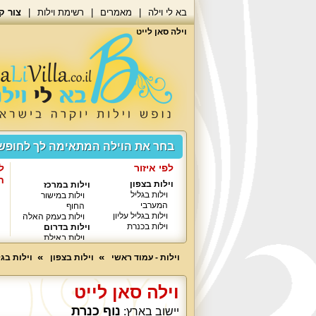
בא לי וילה
מאמרים
רשימת וילות
צור ק
וילה סאן לייט
בחר את הוילה המתאימה לך לחופ
לפי איזור
ל
ח
וילות בצפון
וילות במרכז
וילות בגליל
וילות במישור
המערבי
החוף
וילות בגליל עליון
וילות בעמק האלה
וילות בכנרת
וילות בדרום
וילות באילת
וילות - עמוד ראשי
וילות בצפון
וילות בגל
וילה סאן לייט
נוף כנרת
יישוב בארץ: