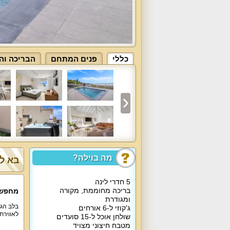
כללי
פנים המתחם
הבריכה וה
מה בוילה?
בא לך
5 חדרי לינה
בריכה מחוממת, מקורה
מחפשים
ומגודרת
בלב הגל
ג'קוזי ל-6 אורחים
לאווירת
שולחן אוכל ל-15 סועדים
מטבח חיצוני מצויד