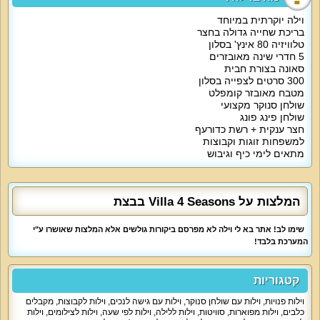
של וילה 4 אס מרווח ומפואר. ריצוף יוקרתי משרה אווירה נעימה בבית כולו. פינת
ישיבה גדולה בסלון מתאימה לאירוח קבוצתי, צפייה משותפת בסרטים ושיחות אל
וילה יוקרתית במיוחד
תוך הלילה.
בריכת שחייה גדולה בחצר
במרפסת של הוילה תמצאו מקרן סרטים, אפשר לצפות בסרטים גם במרפסת, גם
טלוויזיה 80 אינץ' בסלון
בסלון וגם בחדרי השינה.
5 חדרי שינה מאובזרים
סאונה בצורת חבית
אטרקציות מיוחדות בוילה:
300 סרטים לצפייה בסלון
החצר של וילה 4 אס פשוט יפה. בריכת שחייה פרטית משקיפה על נוף משגע, לצידה
מטבח מאובזר קומפלט
מיטות שיזוף נוחות ושאר פריטי ריהוט גן. אמבט הג'קוזי שבחצר גדול ונוח. אם אתם
שולחן סנוקר מקצועי
זוכרים את אמבט השכשוכית מאחת העונות של האח הגדול, וילה 4 אס מציעה
אמבט דומה. פרט לכך, תוכלו לבלות גם בסאונה שבחצר, לשחק כדורעף בעזרת
שולחן פינג פונג
הרשת וליהנות ממשחקי סנוקר או פינג פונג.
חצר ענקית + רשת כדורעף
למשפחות זוגות וקבוצות
מיוחד לילדים:
מתאים לימי כיף וגיבוש
משפחות עם ילדים נהנות לבלות חופשות בוילה 4 אס. המתחם מציע מבחר
פעילויות לילדים. הם נהנים לשחות בבריכה, לבלות בג'קוזי עם ההורים, לשחק
בשולחנות המשחק, לטפס את בית העץ ולהתרוצץ בדשא. האוויר הצח בריא לילדים.
המלצות על Villa 4 Seasons בבצת
למי מתאימה הוילה?
קבוצות המורכבות מחברים או משפחות, זוגות, ימי גיבוש לעובדים, כנסים, אירועים
יוקרתיים, מפגשים חברתיים. הוילה מטופחת, שמורה ומאוד מיוחדת.
שימו לב! אתר בא לי וילה לא מפרסם ביקורות גולשים אלא המלצות שאושרו ע"י
המערכת בלבד!
קטגוריות
וילות פנויות
,
וילות עם שולחן סנוקר
,
וילות עם גישה לנכים
,
וילות לקבוצות
,
מקבלים
כלבים
,
וילות מפוארות
,
סוויטות
,
וילות ללילה
,
וילות לפי שעה
,
וילות לצילומים
,
וילות