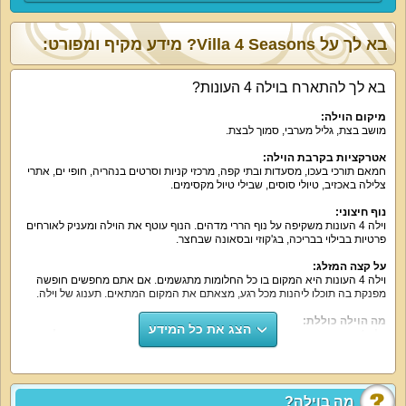
בא לך על Villa 4 Seasons? מידע מקיף ומפורט:
בא לך להתארח בוילה 4 העונות?
מיקום הוילה:
מושב בצת, גליל מערבי, סמוך לבצת.
אטרקציות בקרבת הוילה:
חמאם תורכי בעכו, מסעדות ובתי קפה, מרכזי קניות וסרטים בנהריה, חופי ים, אתרי
צלילה באכזיב, טיולי סוסים, שבילי טיול מקסימים.
נוף חיצוני:
וילה 4 העונות משקיפה על נוף הררי מדהים. הנוף עוטף את הוילה ומעניק לאורחים
פרטיות בבילוי בבריכה, בג'קוזי ובסאונה שבחצר.
על קצה המזלג:
וילה 4 העונות היא המקום בו כל החלומות מתגשמים. אם אתם מחפשים חופשה
מפנקת בה תוכלו ליהנות מכל רגע, מצאתם את המקום המתאים. תענוג של וילה.
מה הוילה כוללת:
הצג את כל המידע
וילה 4 העונות היא אחת הוילות היפות ביותר באזור הצפון. מדובר בפנינה של נופש
יוקרה, פינוקים ואטרקציות. 5 חדרי שינה תוכלו למצוא בוילה. כאשר כל אחד
מהחדרים יפה יותר מקודמו. המיטות הזוגיות גדולות, חדרי הרחצה מרווחים
ומפוארים, יש מסך טלוויזיה בכל חדר ועוד הרבה יותר.
המטבח של וילה 4 העונות נוח לעבודה. תמצאו בו כיריים עם קולט אדים, תנור
מה בוילה?
בישול, מקרר עם מכונת קרח ועוד. פינת אוכל יפה תמתין לכם לצד המטבח. הסלון