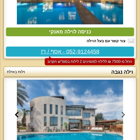
כניסה לוילה מאנקי
צור קשר עם בעל הוילה
052-9124458 - אסף / רז
החל מ-‏7500 ₪ ללילה למזמינים 2 לילות בסופ"ש הקרוב
וילה נגבה
וילות באילת