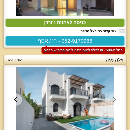
כניסה לאחוזת ג'ורדן
צור קשר עם בעל הוילה
052-9170966 - רז / אסף
החל מ-‏7500 ₪ ללילה למזמינים 2 לילות בסופ"ש הקרוב
וילה מיה
וילות באילת