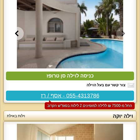
כניסה לוילה סן טרופז
צור קשר עם בעל הוילה
055-4313786 - אסף / רז
החל מ-‏7500 ₪ ללילה למזמינים 2 לילות בסופ"ש הקרוב
וילה יוקה
וילות באילת