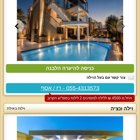
כניסה להיערה הלבנה
צור קשר עם בעל הוילה
055-4313573 - רז / אסף
החל מ-‏4500 ₪ ללילה למזמינים 2 לילות בסופ"ש הקרוב
וילה ונציה
וילות באילת