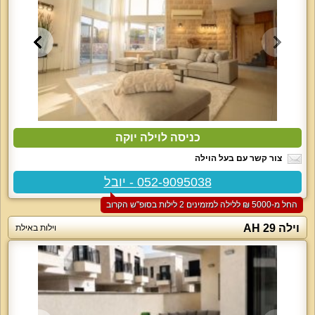
כניסה לוילה יוקה
צור קשר עם בעל הוילה
052-9095038 - יובל
החל מ-‏5000 ₪ ללילה למזמינים 2 לילות בסופ"ש הקרוב
וילה 29 AH
וילות באילת