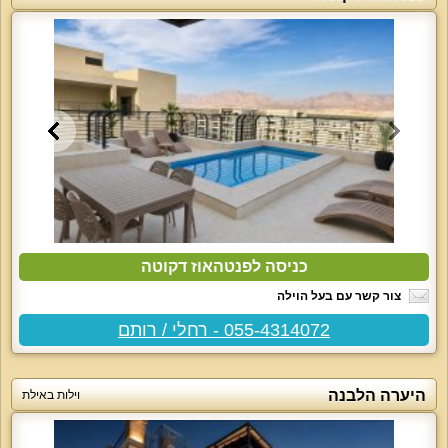
כניסה לפנטהאוז דקוטה
צור קשר עם בעל הוילה
055-4314072 - רחלי / רותם
היערה הלבנה
וילות באילת