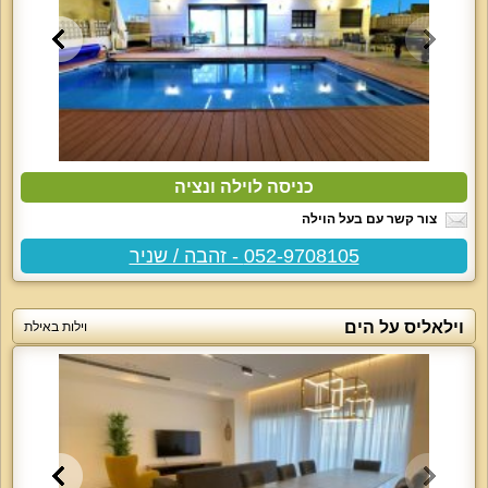
כניסה לוילה ונציה
צור קשר עם בעל הוילה
052-9708105 - זהבה / שניר
וילאליס על הים
וילות באילת