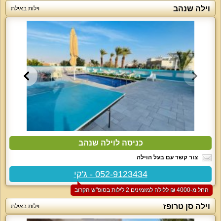
וילה שנהב
וילות באילת
כניסה לוילה שנהב
צור קשר עם בעל הוילה
052-9123434 - ג'קי
החל מ-‏4000 ₪ ללילה למזמינים 2 לילות בסופ"ש הקרוב
וילה סן טרופז
וילות באילת