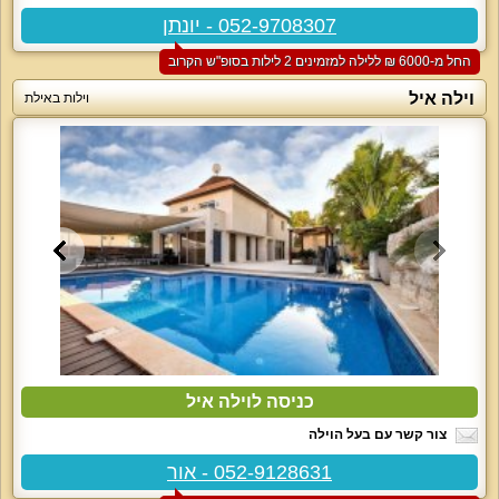
052-9708307 - יונתן
החל מ-‏6000 ₪ ללילה למזמינים 2 לילות בסופ"ש הקרוב
וילה איל
וילות באילת
כניסה לוילה איל
צור קשר עם בעל הוילה
052-9128631 - אור