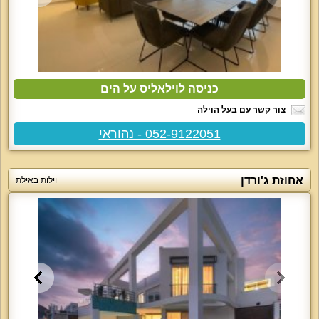
כניסה לוילאליס על הים
צור קשר עם בעל הוילה
052-9122051 - נהוראי
אחוזת ג'ורדן
וילות באילת