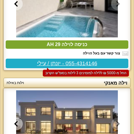
כניסה לוילה 29 AH
צור קשר עם בעל הוילה
055-4314146 - יונתן / עילי
החל מ-‏5000 ₪ ללילה למזמינים 3 לילות בסופ"ש הקרוב
וילה מאנקי
וילות באילת