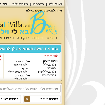
בא לי וילה
מאמרים
רשימת וילות
צור ק
וילות למסיבת רווקים באילת
בחר את הוילה המתאימה לך לחופ
לפי איזור
ל
ח
וילות בצפון
וילות במרכז
וילות בגליל
וילות במישור
המערבי
החוף
וילות בגליל עליון
וילות בעמק האלה
וילות בכנרת
וילות בדרום
וילות באילת
בחירת איזור
בחירת יישוב