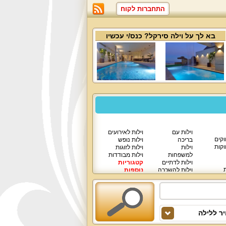
התחברות לקוח
בא לך על
וילה סירקל
? כנס/י עכשיו
וילות עם
וילות לאירועים
וקים
בריכה
וילות נופש
וקות
וילות
וילות לזוגות
למשפחות
וילות מבודדות
וילות לדתיים
קטגוריות
ת
וילות להשכרה
נוספות
וילות יוקרתיות
ר ללילה