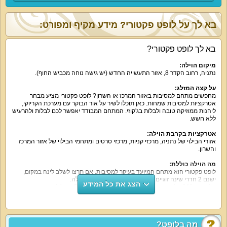
בא לך על לופט פקטורי? מידע מקיף ומפורט:
בא לך לופט פקטורי?
מיקום הוילה:
נתניה, רחוב הקדר 8, אזור התעשייה החדש (יש גישה נוחה מכביש החוף).
על קצה המזלג:
מחפשים מתחם למסיבות באזור המרכז או השרון? לופט פקטורי מציע מבחר
אטרקציות למסיבות שמחות. כאן תוכלו לשיר על אור הבוקר עם מערכת הקריוקי,
ליהנות ממוזיקה טובה ולבלות בג'קוזי. המתחם המבודד יאפשר לכם לבלות ולהרעיש
ללא חשש.
אטרקציות בקרבת הוילה:
אזורי הבילוי של נתניה, מרכזי קניות, מרכזי סרטים ומתחמי הבילוי של אזור המרכז
והשרון.
מה הוילה כוללת:
לופט פקטורי הוא מתחם המיועד בעיקר למסיבות. אם תרצו לשלב לינה במקום,
ישנם 2 חדרי שינה זוגיים. בכל אחד מהם מיטה זוגית גדולה.
הצג את כל המידע
הלופט כולל 2 סלונים, כאשר באחד מהם מסך טלוויזיה 55 אינץ' לצפייה בסרטים.
השני כולל ערכת קריוקי, מקרן עם מסך ענק, סוני פלייסטיישן ומערכת הגברה. שולחן
סנוקר מקצועי, בר משקאות ומטבחון ישלימו בעבורכם את כל הדרוש למסיבה
המושלמת.
מה בלופט?
אטרקציות מיוחדות בוילה: