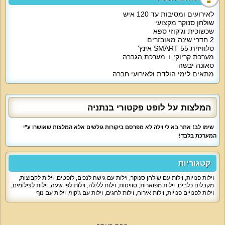
הפינה הרטובה של לופט פקטורי משלבת ג'קוזי גדול שמתאים לקבוצה, אמבט
שכשוכית עגול וסאונה חמה. מקלחונים מוצבים לצד המתחם לשימוש האורחים.
לאירועים ומסיבות עד 120 איש
הלופט כולו מתפרס על פני שטח של 400 מ"ר. המקום כולו הוא אטרקציה נפלאה
שולחן סנוקר מקצועי
בעבור מסיבות רווקים/רווקות, ימי הולדת ושאר אירועים משמחים.
שכשוכית וג'קוזי ספא
2 חדרי שינה מאובזרים
מיוחד למסיבות/אירועים:
טלוויזית SMART 55 אינץ'
מתחם 400 מ"ר המיועד למסיבות ואירועים. אם אתם מחפשים את המקום המושלם
מערכת קריוקי + מערכת הגברה
למסיבה שלכם, לופט פקטורי הוא התשובה. המתחם נהדר למסיבות בכל חודשי
סאונה יבשה
השנה. גם כאשר מזג האוויר סוער או חם מאוד, הלופט ממוזג ומלא באטרקציות.
מתאים לימי הולדת ולאירועי חברה
בעלי הוילה מציעים אפשרות להזמין שירותי צילום, גריל מן, קייטרינג או אלכוהול.
למי מתאימה הוילה?
מסיבות ואירועים עד 120 איש. קבוצות צעירות, מסיבות לעובדים, מסיבות רווקים או
רווקות, ימי הולדת ועוד.
המלצות על לופט פקטורי בנתניה
שימו לב! אתר בא לי וילה לא מפרסם ביקורות גולשים אלא המלצות שאושרו ע"י
המערכת בלבד!
קטגוריות
וילות פנויות
,
וילות עם שולחן סנוקר
,
וילות עם גישה לנכים
,
לופטים
,
וילות לקבוצות
,
מקבלים כלבים
,
וילות מפוארות
,
סוויטות
,
וילות ללילה
,
וילות לפי שעה
,
וילות לצילומים
,
וילות לפנויים פנויות
,
וילות אירוח
,
וילות לחגים
,
וילות עם ג'קוזי
,
וילות עם נוף