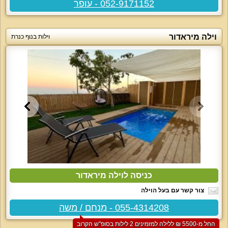
052-9171152 - עופר
וילה מיראדור
וילות בנוף כנרת
כניסה לוילה מיראדור
צור קשר עם בעל הוילה
055-4314208 - מנחם / משה
החל מ-‏5500 ₪ ללילה למזמינים 2 לילות בסופ"ש הקרוב