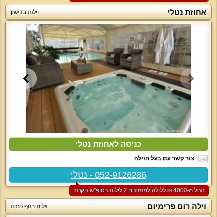
אחוזת נטלי
וילות בדישון
כניסה לאחוזת נטלי
צור קשר עם בעל הוילה
052-9126286 - נטלי
החל מ-‏4000 ₪ ללילה למזמינים 2 לילות בסופ"ש הקרוב
וילה רום פרימיום
וילות בנוף כנרת