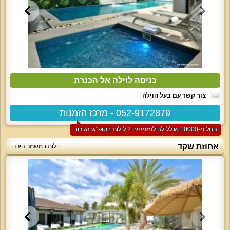
כניסה לוילה אל הכנרת
צור קשר עם בעל הוילה
052-9172879 - מרכז הזמנות
החל מ-‏10000 ₪ ללילה למזמינים 2 לילות בסופ"ש הקרוב
אחוזת שקד
וילות במשמר הירדן