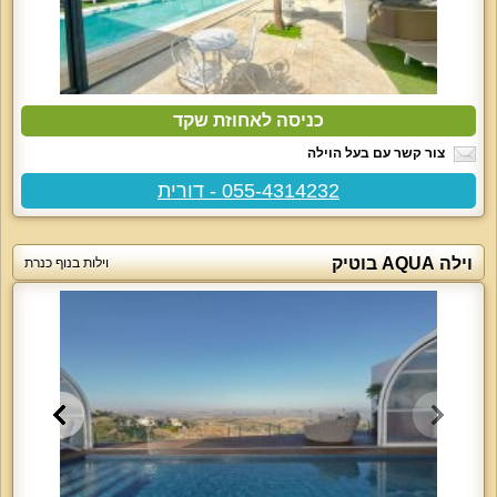
כניסה לאחוזת שקד
צור קשר עם בעל הוילה
055-4314232 - דורית
וילה AQUA בוטיק
וילות בנוף כנרת