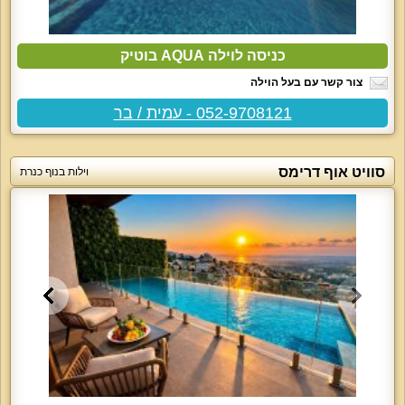
כניסה לוילה AQUA בוטיק
צור קשר עם בעל הוילה
052-9708121 - עמית / בר
סוויט אוף דרימס
וילות בנוף כנרת