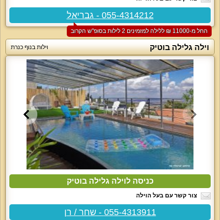
055-4314212 - גבריאל
החל מ-‏11000 ₪ ללילה למזמינים 2 לילות בסופ"ש הקרוב
וילה גלילה בוטיק
וילות בנוף כנרת
כניסה לוילה גלילה בוטיק
צור קשר עם בעל הוילה
055-4313911 - שחר / רן