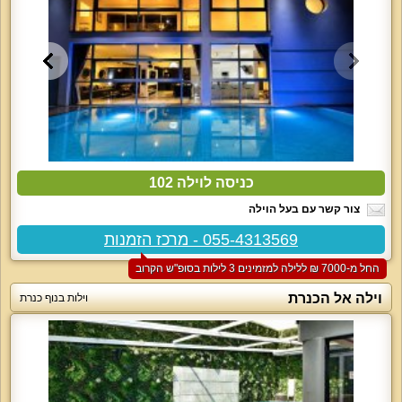
כניסה לוילה 102
צור קשר עם בעל הוילה
055-4313569 - מרכז הזמנות
החל מ-‏7000 ₪ ללילה למזמינים 3 לילות בסופ"ש הקרוב
וילה אל הכנרת
וילות בנוף כנרת