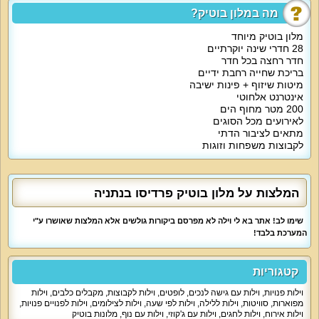
מה במלון בוטיק?
על קצה המזלג:
מלון בוטיק מיוחד
28 חדרי שינה יוקרתיים
מלון בוטיק פרדיסו הוא מלון בוטיק נעים באזור נתניה המציע 28 חדרי אירוח זוגיים
חדר רחצה בכל חדר
נוחים, המלון מתאים למשפחות, זוגות וגם לאירועים. החדרים כולם מפוארים,
בריכת שחייה רחבת ידיים
מאובזרים ומטופחים.
מיטות שיזוף + פינות ישיבה
אינטרנט אלחוטי
200 מטר מחוף הים
מה כולל המלון :
לאירועים מכל הסוגים
מתאים לציבור הדתי
28 חדרי אירוח כאשר בכל חדר מיטה זוגית, פינת טלוויזיה עם חיבור כבלים, פינת
לקבוצות משפחות וזוגות
ישיבה אותה אפשר להפוך למיטת יחיד, חדר רחצה מאובזר, אמבט ג'קוזי, ארונות
לאחסון. בסיס האירוח בבית המלון הוא לינה וארוחת בוקר, בעלות נוספת אפשר
לתאם גם ארוחות צהריים/ערב, ארוחות חג וגם עיסויים או טיפולים.
המלצות על מלון בוטיק פרדיסו בנתניה
אטרקציות מיוחדות במלון:
שימו לב! אתר בא לי וילה לא מפרסם ביקורות גולשים אלא המלצות שאושרו ע"י
המערכת בלבד!
המתחם החיצוני של המלון כולל בריכת שחייה גדולה, בחורף הבריכה מחוממת,
ישנה גם בריכה נוספת לילדים. סביב מתחם הבריכה שפע של מיטות שיזוף, פינות
ישיבה ומדשאות. ישנה אפשרות למעבר מבית המלון אל החוף.
קטגוריות
וילות פנויות
,
וילות עם גישה לנכים
,
לופטים
,
וילות לקבוצות
,
מקבלים כלבים
,
וילות
מיוחד לילדים:
מפוארות
,
סוויטות
,
וילות ללילה
,
וילות לפי שעה
,
וילות לצילומים
,
וילות לפנויים פנויות
,
וילות אירוח
,
וילות לחגים
,
וילות עם ג'קוזי
,
וילות עם נוף
,
מלונות בוטיק