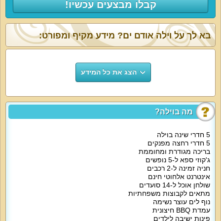
קבלו מבצעים עכשיו!
בא לך על וילה אודם ים? מידע מקיף ומפורט:
הצג את כל המידע
מה בוילה?
5 חדרי שינה בוילה
5 חדרי רחצה מפנקים
בריכה מגודרת ומחוממת
ג'קוזי ספא ל-5 נופשים
חניה זמינה ל-2 רכבים
אינטרנט אלחוטי חינם
שולחן אוכל ל-14 סועדים
מתאים לקבוצות משפחתיות
נוף לים עוצר נשימה
עמדת BBQ חיצונית
פינות ישיבה לילדים