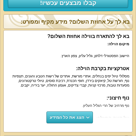
קבלו מבצעים עכשיו!
בא לך על אחוזת השלום? מידע מקיף ומפורט:
בא לך להתארח בווילה אחוזת השלום?
מיקום הוילה:
היישוב הפסטורלי דלתון, גליל עליון, צפון הארץ.
אטרקציות בקרבת הוילה:
מסלולי טיול יפים בנחלים, אתרי מורשת, אתרים של רשות הטבע והגנים, תצפיות
נוף, חורשת טל, קיאקים בירדן, חופי הכנרת, רכיבת סוסים, טיולי טרקטורונים,
מסעדות טובות, מרכזי קניות, קברי צדיקים, אגמון החולה, יער ביריה, יקבים.
נוף חיצוני:
נוף מרהיב של הרי הגליל העליון.
הצג את כל המידע
על קצה המזלג:
פינוק של אירוח עם 7 חדרי שינה, 7 חדרי רחצה, סלון מרווח, מטבח מאובזר, חצר
גדולה עם בריכה מחוממת בעונה. אחוזת נופש מפנקת עם אווירה קסומה.