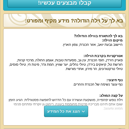
קבלו מבצעים עכשיו!
בא לך על וילה הודולה? מידע מקיף ומפורט:
בא לך להתארח בווילה הודולה?
מיקום הוילה:
היישוב גבעת יואב, אזור הכנרת, צפון הארץ.
אטרקציות בקרבת הוילה:
פארק הירדן, חופי הכנרת, עין גב, מסעדות טובות, אגמון החולה, מרכזי קניות,
חורשת טל, קיאקים בירדן, טיולי נחלים, יער שוויץ, חמת גדר, פינות חי, טיולי סוסים,
טיולי טרקטורונים, הר מירון, אתרי מורשת.
נוף חיצוני:
נוף עוצר נשימה של הכנרת וההרים.
על קצה המזלג:
וילת נופש יפהפייה, מושקעת ועשירה עם כל הדרוש לחופשה פסטורלית. הגיע הזמן
שגם אתם תיהנו מבריכה פרטית מחוממת בעונה, ריהוט גן יוקרתי ומתחם פנימי
ממוזג ומעוצב.
הצג את כל המידע
מה הוילה כוללת:
3 חדרי שינה עם מיטה זוגית, ספה נפתחת, לול, חדר רחצה.
2 חדרי שינה עם מיטה זוגית, ספה נפתחת, לול.