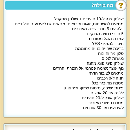
בכל חדרי השינה מיזוג אוויר, שידות, ארון אחסון, מסך שטוח. לרשותכם 5 חדרי
מה בוילה?
רחצה בווילה.
לרשות אורחי הווילה מטבח מאובזר, נקי ומעוצב עם מקרר גדול, תנור אפייה, כיריים,
שולחן גינה ל-10 סועדים + שולחן מתקפל
מיקרוגל, מיניבר מים, פינת אוכל ל-20 סועדים, כלי מטבח שימושיים.
מתאים למשפחות, זוגות וקבוצות, מתאים גם לאירועים סולידיים.
וילה עם 5 חדרי שינה מעוצבים
סלון הווילה מתאים לאירוח וצפייה בסרטים עם פינת ישיבה מפוארת ל-14 איש, מסך
5 חדרי רחצה מפנקים
שטוח, שולחן סלון.
עמדת מנגל מסודרת
חיבור לממירי YES
אטרקציות מיוחדות בוילה:
בריכת שחייה בנויה מחוממת
חצר נופש מושקעת ועשירה עם בריכה פרטית מחוממת בעונה (מגודרת, עומק 1.6
סלון מרווח ונוח
מטר), מיטות שיזוף, פינות ישיבה, עמדת מנגל, מטבח חיצוני מאובזר, פינג פונג.
נגישות לנכים
שולחן פינג פונג מהנה
אורחי הווילה נהנים גם מערוצי יס, חנייה מסודרת צמודה ל-8 רכבים, ערכת קפה.
נוף עוצר נשימה פנורמי אל הכנרת וההרים
וילה מטופחת ויפה במיוחד.
מתאים לציבור הדתי
חניה ל-8 רכבים
מיוחד לילדים:
מטבח מאובזר בכל
ספות נפתחות בחדרי השינה, לול, פינג פונג בחצר.
פינות ישיבה, מיטות שיזוף וריהוט גן
ללינה עד 20 אנשים
מיוחד לדתיים:
שולחן אוכל ל-20 סועדים
פלטת שבת ומיחם במטבח.
מטבח חיצוני מאובזר
לאירועים עד 30 אורחים
למי זה מתאים?
אירועים עד 30 איש / לינה עד 20 מבוגרים או ילדים + 3 תינוקות.
אירוח משפחות, זוגות, קבוצות נופשים, קהל דתי, אירועים עסקיים, סדנאות, כנסים,
שבת חתן, חתונות, בר/בת מצווה, ימי הולדת, מסיבות רווקים ורווקות. רמה גבוהה של