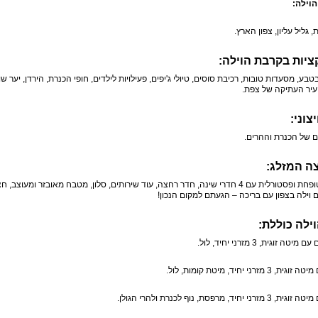
הוילה:
, גליל עליון, צפון הארץ.
יות בקרבת הוילה:
טבע, מסעדות טובות, רכיבת סוסים, טיולי ג'יפים, פעילויות לילדים, חופי הכנרת, הירדן, יער ש
העיר העתיקה של צפת.
צוני:
ום של הכנרת וההרים.
ה המזלג:
וילה מטופחת ופסטורלית עם 4 חדרי שינה, חדר רחצה, עוד שירותים, סלון, מטבח מאובזר ו
וילה בצפון עם בריכה – הגעתם למקום הנכון!
ילה כוללת:
 3 מזרני יחיד, מיטת קומות, לול.
רני יחיד, מרפסת, נוף לכנרת ולהרי הגולן.