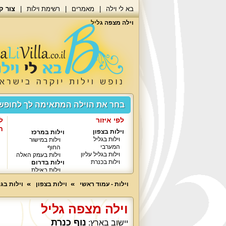
בא לי וילה
מאמרים
רשימת וילות
צור ק
וילה מצפה גליל
בחר את הוילה המתאימה לך לחופ
לפי איזור
ל
ח
וילות בצפון
וילות במרכז
וילות בגליל
וילות במישור
המערבי
החוף
וילות בגליל עליון
וילות בעמק האלה
וילות בכנרת
וילות בדרום
וילות באילת
וילות - עמוד ראשי
וילות בצפון
וילות בגל
וילה מצפה גליל
נוף כנרת
יישוב בארץ: