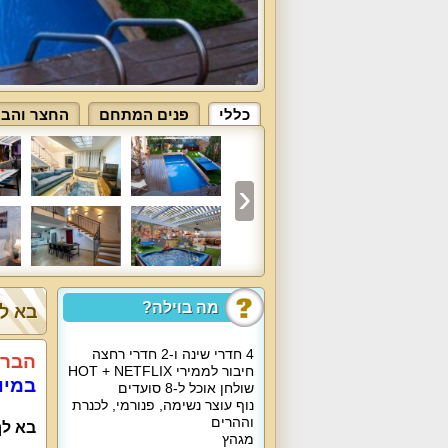
כללי
פנים המתחם
החצר והבר
מה בוילה?
בא לך
4 חדרי שינה ו-2 חדרי רחצה
הברי
חיבור לממירי HOT + NETFLIX
במיו
שולחן אוכל ל-8 סועדים
נוף עוצר נשימה, פנורמי, לכנרת
וההרים
בא לך
מגהץ