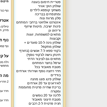
מיקום 
פטריית חימום בעונה
שולחן הוקי אוויר
משחקי קופסא לילדים
נוף כנרת
ומתנפחים בבריכה
סלון מרווח ונוח
אטרקצ
אינטרנט אלחוטי ברחבי המתחם
פינות ישיבה, מיטות שיזוף
טיולים ב
וריהוט גן
מירון, 
מתאים למשפחות, זוגות
וקבוצות
נוף חי
שולחן גינה ל-10 סועדים +
נוף קס
שולחן מתקפל
ג'קוזי ספא ל-7 אנשים (בחורף
תינתן גישה לג'קוזי נוסף)
על קצ
מתאים גם לציבור הדתי
ערסל בחצר המתחם
מחפשים 
מטבח מאובזר בכל
חדר רחצה נוסף ושירותי אורחים
בודדים
מה הו
שולחן פינג פונג מהנה
2 חדרים עם מיטה זוגית, 3 מזרני יחיד, לול.
לאירועים עד 20 אורחים
בריכת שחייה פרטית מחוממת
ומקורה
חדר עם מיטה זוגית,
ללינה עד 20 נופשים
מטבח חיצוני מאובזר
חדר עם מיטה זוגית, 3 מז
חניה פרטית ל-2 רכבים