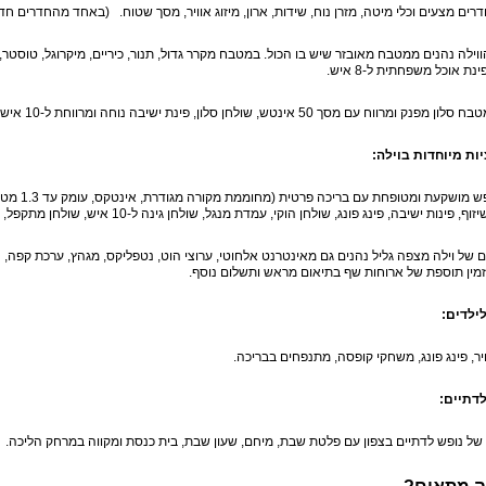
רים מצעים וכלי מיטה, מזרן נוח, שידות, ארון, מיזוג אוויר, מסך שטוח. (באחד מהחדרים ח
ינת אוכל משפחתית ל-8 איש.
נק ומרווח עם מסך 50 אינטש, שולחן סלון, פינת ישיבה נוחה ומרווחת ל-10 איש.
ות מיוחדות בוילה:
 פינות ישיבה, פינג פונג, שולחן הוקי, עמדת מנגל, שולחן גינה ל-10 איש, שולחן מתקפל, מטבח, ערסל, פטריית חימום.
זמין תוספת של ארוחות שף בתיאום מראש ותשלום נוסף.
ילדים:
ויר, פינג פונג, משחקי קופסה, מתנפחים בבריכה.
לדתיים:
של נופש לדתיים בצפון עם פלטת שבת, מיחם, שעון שבת, בית כנסת ומקווה במרחק הליכה.