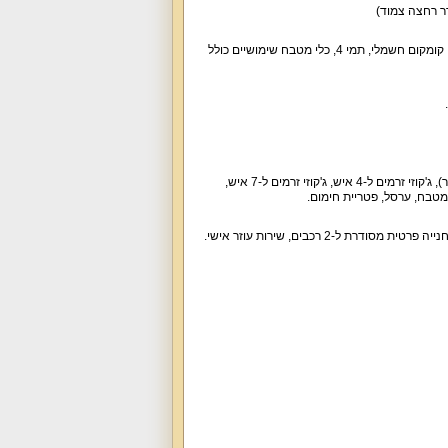
דר רחצה צמוד)
אורחי הווילה נהנים ממטבח מאובזר שיש בו הכול. במטבח מקרר גדול, תנור, כיריים, מיקרוגל, טוסטר, קומקום חשמלי, תמי 4, כלי מטבח שימושיים כולל
חצר נופש מושקעת ומטופחת עם בריכה פרטית (מחוממת מקורה מגודרת, אינטקס, עומק עד 1.3 מטר), ג'קוזי זרמים ל-4 איש, ג'קוזי זרמים ל-7 איש,
האורחים של וילה מצפה גליל נהנים גם מאינטרנט אלחוטי, ערוצי הוט, נטפליקס, מגהץ, ערכת קפה, חנייה פרטית מסודרת ל-2 רכבים, שירות עוזר אישי.