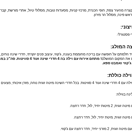
צרה מהעיר צפת, חופי הכנרת, מרכזי קניות, מסעדות טובות, מסלולי טיול, אתרי מורשת, קברי צ
ראש פינה, מסלול הר מירון.
צוני:
י פסטורלי.
ה המזלג:
 חלמתם על חופשה עם בריכה מחוממת בעונה, ג'קוזי, עיצוב פנים יוקרתי, חדרי שינה נוחים
את המקום המושלם!
ג'קוזי ואמבט ספא.
ילה כוללת:
 זוגית נוחה, מזרן איכותי, מצעים וכלי מיטה, שידות, ארון, מיזוג אוויר.
ינה בווילה:
, 2 מיטות יחיד, לול, חדר רחצה.
מיטה זוגית, מיטת יחיד, לול, חדר רחצה.
ית, 2 מזרני יחיד, חדר רחצה עם ג'קוזי.