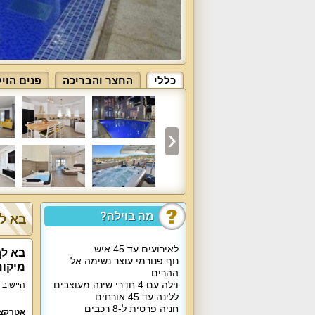
כללי
החצר והבריכה
פנים הוי
מה בוילה?
בא לך
לאירועים עד 45 איש
בא לך
נוף פנורמי עוצר נשימה אל
מיקום
ההרים
וילה עם 4 חדרי שינה מעוצבים
היישוב 
ללינה עד 45 אורחים
חניה פרטית ל-8 רכבים
אטרקצי