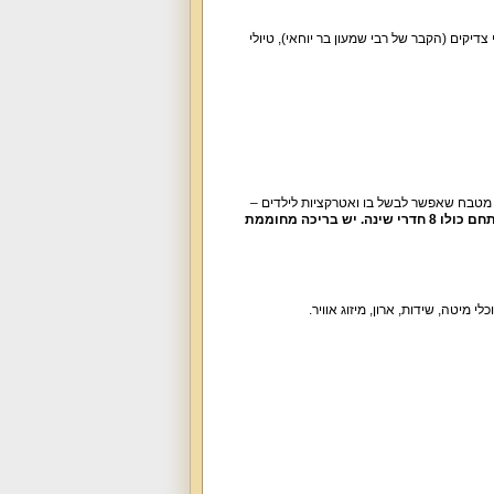
דיקים (הקבר של רבי שמעון בר יוחאי), טיולי
, מטבח שאפשר לבשל בו ואטרקציות לילדים –
מתחם אירוח עם וילה בה 4 חדרי שינה ועוד 4 סוויטות. סה"כ במתחם כולו 8 חדרי שינה. יש בריכה מחוממת