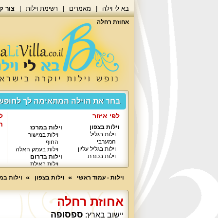
בא לי וילה
מאמרים
רשימת וילות
צור ק
אחוזת רחלה
בחר את הוילה המתאימה לך לחופ
לפי איזור
ל
ח
וילות בצפון
וילות במרכז
וילות בגליל
וילות במישור
המערבי
החוף
וילות בגליל עליון
וילות בעמק האלה
וילות בכנרת
וילות בדרום
וילות באילת
וילות - עמוד ראשי
וילות בצפון
וילות במי
אחוזת רחלה
ספסופה
יישוב בארץ: