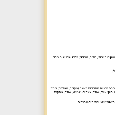
קומקום חשמלי, מדיח, טוסטר, כלים שימושיים כולל
עת עם בריכה פרטית מחוממת ומקורה בעונה (מגודרת, עומק עד 1.7 מטר), בריכה פרטית מחוממת בעונה (מקורה, מגודרת, עומק
שי וחנייה ל-8 רכבים.