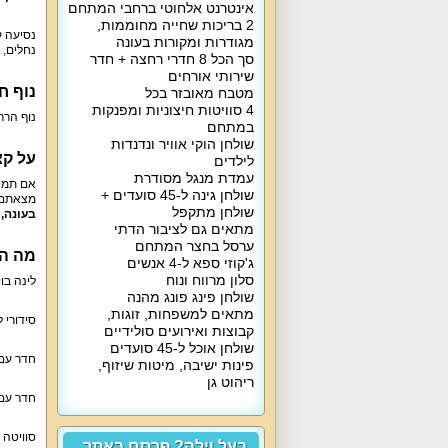
אינטרנט אלחוטי ברחבי המתחם
2 בריכות שחייה מחוממות,
נסיעה ק
מגודרות ומקורות בעונה
נחלים, 
סך הכל 8 חדרי רחצה + חדר
שירותי אורחים
נוף חי
מטבח מאובזר בכל
4 סוויטות חיצוניות ומפנקות
נוף הרר
במתחם
שולחן הוקי אוויר ונדנדות
על קצ
לילדים
עמדת מנגל מסודרת
אם תמיד
שולחן גינה ל-45 סועדים +
מצאתם 
שולחן מתקפל
בעונה, 
מתאים גם לציבור הדתי
ערסל בחצר המתחם
מה הו
ג'קוזי ספא ל-4 אנשים
סלון מרווח ונוח
לינה בווילה עם 4 חדרי שינה ועוד 4 סוויטות. בכל חדרי השינה מיטה
שולחן פינג פונג מהנה
מתאים למשפחות, זוגות,
סידורי ל
קבוצות ואירועים סולידיים
שולחן אוכל ל-45 סועדים
חדר עם מיטה זוגית
פינות ישיבה, מיטות שיזוף,
ריהוט גן
חדר עם 
סוויטה עם מיטה זוג
בעל וילה? פרסם באתר