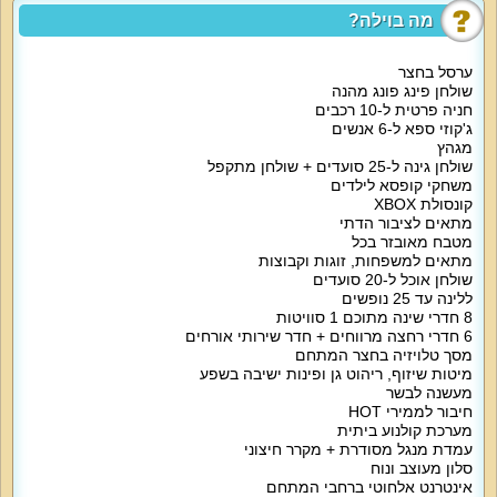
הלינה היא בחדרי שינה זוגיים עם מיטה זוגית מפנקת, מזרן נוח, מצעים וכלי מיטה,
מה בוילה?
שידות, ארון אחסון, מיזוג אוויר, מסך שטוח עם חבילת ערוצים.
2 חדרי שינה עם מיטה זוגית, 2 מזרני יחיד, לול, חדר רחצה.
ערסל בחצר
שולחן פינג פונג מהנה
חניה פרטית ל-10 רכבים
3 חדרי שינה עם מיטה זוגית ולול.
ג'קוזי ספא ל-6 אנשים
מגהץ
חדר שינה עם מיטה זוגית, מזרן יחיד, לול, חדר רחצה.
שולחן גינה ל-25 סועדים + שולחן מתקפל
משחקי קופסא לילדים
חדר שינה עם מיטה זוגית, לול, חדר רחצה.
קונסולת XBOX
מתאים לציבור הדתי
מטבח מאובזר בכל
סוויטה עם מיטה זוגית, 4 מיטות יחיד, לול, מרפסת, חדר רחצה.
מתאים למשפחות, זוגות וקבוצות
שולחן אוכל ל-20 סועדים
לרשותכם מטבח מאובזר ומעוצב עם מקרר גדול, מקרר נוסף, מקרר יינות, כיריים,
ללינה עד 25 נופשים
מיקרוגל, קומקום חשמלי, בר מים תמי 4, מכונת אספרסו, מדיח, כלי מטבח כולל
8 חדרי שינה מתוכם 1 סוויטות
סירים, פינת אוכל משפחתית ל-20 סועדים.
6 חדרי רחצה מרווחים + חדר שירותי אורחים
מסך טלויזיה בחצר המתחם
סלון מרווח ממתין לכם עם מסך גדול 80 אינטש, פינת ישיבה נוחה ל-15 איש, שולחן
מיטות שיזוף, ריהוט גן ופינות ישיבה בשפע
סלון.
מעשנה לבשר
חיבור לממירי HOT
אטרקציות מיוחדות בוילה:
מערכת קולנוע ביתית
חצר נופש מושקעת ומטופחת עם בריכה מרעננת (עומק עד 1.9 מטר, מגודרת),
עמדת מנגל מסודרת + מקרר חיצוני
ג'קוזי ספא מפנק ל-6 איש, עמדת ברביקיו, פינות ישיבה ושיזוף, שולחן פינג פונג,
סלון מעוצב ונוח
ערסל, מקרר חיצוני, מעשנה לבשר, מסך שטוח, שולחן מתקפל, שולחן גינה ל-25
אינטרנט אלחוטי ברחבי המתחם
איש.