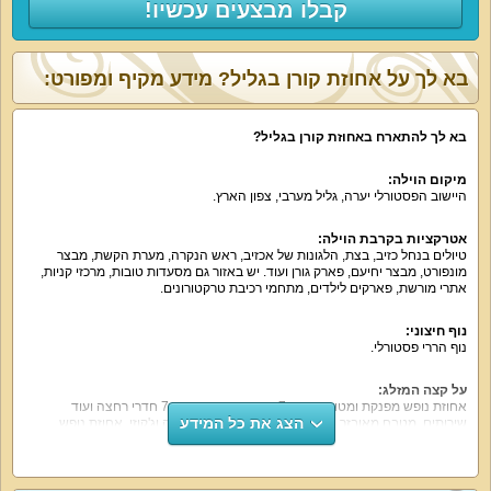
קבלו מבצעים עכשיו!
בא לך על אחוזת קורן בגליל? מידע מקיף ומפורט:
בא לך להתארח באחוזת קורן בגליל?
מיקום הוילה:
היישוב הפסטורלי יערה, גליל מערבי, צפון הארץ.
אטרקציות בקרבת הוילה:
טיולים בנחל כזיב, בצת, הלגונות של אכזיב, ראש הנקרה, מערת הקשת, מבצר
מונפורט, מבצר יחיעם, פארק גורן ועוד. יש באזור גם מסעדות טובות, מרכזי קניות,
אתרי מורשת, פארקים לילדים, מתחמי רכיבת טרקטורונים.
נוף חיצוני:
נוף הררי פסטורלי.
על קצה המזלג:
אחוזת נופש מפנקת ומטופחת עם 7 חדרי שינה, סוויטה, 7 חדרי רחצה ועוד
הצג את כל המידע
שירותים, מטבח מאובזר, סלון מרווח וחצר נופש עם בריכה וג'קוזי. אחוזת נופש
שמתאימה למשפחות עם ילדים, זוגות, קבוצות חברים ואירוח.
מה הוילה כוללת: