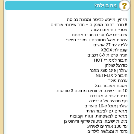
חדר עם מיטה זוגית, 2 מזרני יחיד, לול.
מה בוילה?
2 חדרים עם מיטה זוגית, 2 מזרני יחיד.
מגהץ, מייבש כביסה ומכונת כביסה
6 חדרי רחצה מפנקים + חדר שירותי אורחים
חדר עם מיטה זוגית, מיטת יחיד, חדר רחצה.
פטריית חימום בעונה
אינטרנט אלחוטי ברחבי המתחם
חדר ממ"ד עם מיטה זוגית, מזרון יחיד.
עמדת מנגל מסודרת + מקרר חיצוני
ללינה עד 27 אנשים
2 חדרים עם מיטה זוגית.
קונסולת XBOX
חניה פרטית ל-6 רכבים
חיבור לממירי HOT
סוויטה עם מיטה זוגית, מזרן יחיד, לול, מרפסת, חדר רחצה.
כודרגל שולחן
שולחן פינג פונג מהנה
סוויטה עם מיטה זוגית, ספה נפתחת, מזרן יחיד, לול, מרפסת, חדר רחצה.
חיבור ל-NETFLIX
ערכת פוקר
סוויטה עם מיטה זוגית, מזרן יחיד, לול, מרפסת, חדר רחצה.
מטבח מאובזר בכל
10 חדרי שינה מרווחים מתוכם 3 סוויטות
בריכת שחייה מגודרת
בכל החדרים מיטה זוגית, מצעים וכלי מיטה איכותיים, שידות / ארון, מיזוג אוויר, מסך
שטוח
נוף מרהיב אל הבריכה
שולחן אוכל ל-16 סועדים
מתאים גם לציבור הדתי
המטבח של וילה אסטיה כולל כיריים גז, מקרר גדול, תנור אפייה, מיקרוגל, קומקום
מתאים למשפחות, זוגות וקבוצות
חשמלי, טוסטר, תמי 4, מכונת קפה, מקציף חלב, מכונת קרח, מקפיא נפרד, מדיח,
כלי מטבח שימושיים כולל סירים, פינת אוכל משפחתית נעימה עד 16 סועדים.
מיטות ישיבה, מיטות שיזוף וריהוט גן
עד 100 אורחים לאירוע
נדנדות ומגלשה לילדים
סלון הווילה מעוצב עם מערכת ישיבה גדולה ל-12 איש, מסך 85 אינטש, שולחן סלון.