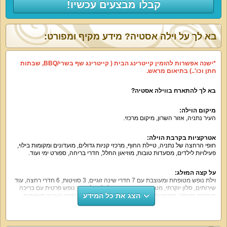
קבלו מבצעים עכשיו!
בא לך על וילה אסטיה? מידע מקיף ומפורט:
*ישנה אפשרות להזמין קייטרינג הבית ( קייטרינג שף בשרי/BBQ, שבתות
חתן וכו'..) בתיאום מראש.
בא לך להתארח בווילה אסטיה?
מיקום הוילה:
העיר נתניה, אזור השרון, מיקום מרכזי.
אטרקציות בקרבת הוילה:
חופי הרחצה של נתניה, טיילת החוף, מרכזי קניות גדולים, מועדונים ומקומות בילוי,
פעילויות לילדים, מסעדות טובות, מוזיאון החלל, חדרי בריחה, ספורט ימי ועוד.
על קצה המזלג:
וילת נופש מטופחת ומעוצבת עם 7 חדרי שינה זוגיים, 3 סוויטות, 6 חדרי רחצה, עוד
שירותים, סלון יוקרתי, מטבח מאובזר בו תוכלו לבשל, חצר נופש פרטית עם בריכה
הצג את כל המידע
מגודרת וסנוקר. הזדמנות לרמה גבוהה של אירוח באזור המרכז בעבור משפחות,
זוגות, קבוצות חברים, כמה משפחות יחד ואירועים קטנים. יש אטרקציות לילדים.
מה הוילה כוללת: