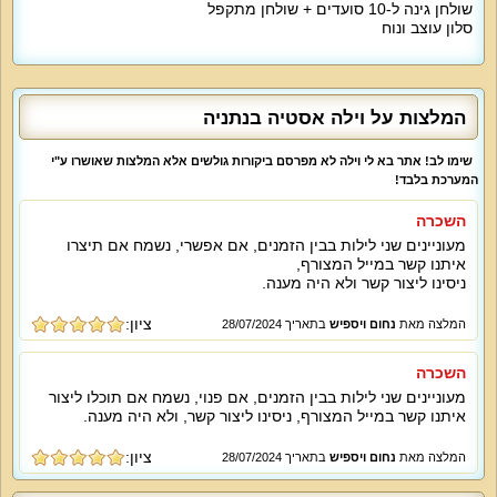
שולחן גינה ל-10 סועדים + שולחן מתקפל
סלון עוצב ונוח
אטרקציות מיוחדות בוילה:
חצר הנופש תעמוד לרשותכם עם בריכה פרטית (מגודרת, עומק עד 1.8 מטר), פינות
ישיבה נוחות, מיטות שיזוף, עמדת ברביקיו מאובזרת עם מקרר, פטריית חימום, שולחן
סנוקר, פינג פונג, שולחן מתקפל, שולחן גינה ל-10 איש.
המלצות על וילה אסטיה בנתניה
אורחי הווילה נהנים גם מאינטרנט אלחוטי, חנייה מסודרת עד 6 רכבים, בריכה
מגודרת, ערוצי הוט, נטפליקס, מערכת קולנוע ביתית, ערכת פוקר, מגהץ, מכונת
שימו לב! אתר בא לי וילה לא מפרסם ביקורות גולשים אלא המלצות שאושרו ע"י
כביסה, מייבש כביסה.
המערכת בלבד!
מיוחד לילדים:
השכרה
נדנדות, מגלשה, אקס בוקס, כדורגל שולחן.
מעוניינים שני לילות בבין הזמנים, אם אפשרי, נשמח אם תיצרו
איתנו קשר במייל המצורף,
מיוחד לדתיים:
ניסינו ליצור קשר ולא היה מענה.
בית כנסת במרחק הליכה, פלטת שבת ומיחם מים, כיור כפול, שעון שבת.
ציון:
המלצה מאת
נחום ויספיש
בתאריך 28/07/2024
למי זה מתאים?
וילה אסטיה מתאימה למשפחות, זוגות, קבוצות נופשים, קהל דתי, תיירים מכל
העולם, ימי גיבוש וכיף, ימי הולדת, אירועים עסקיים, אירועים משפחתיים, סדנאות,
השכרה
כנסים, שבת חתן. ללא מסיבות רועשות.
מעוניינים שני לילות בבין הזמנים, אם פנוי, נשמח אם תוכלו ליצור
איתנו קשר במייל המצורף, ניסינו ליצור קשר, ולא היה מענה.
אירועים עד 100 איש / נופש עם לינה עד 31 מבוגרים או ילדים + 4 תינוקות
ציון:
המלצה מאת
נחום ויספיש
בתאריך 28/07/2024