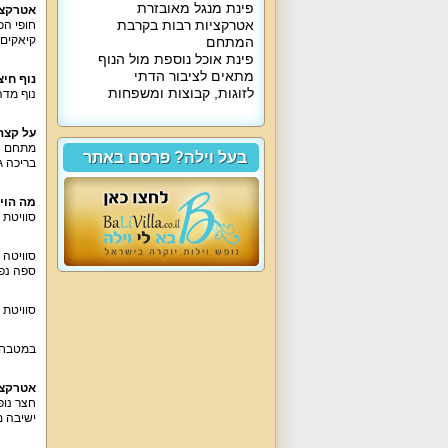
פינת מנגל מאובזרת
אטרקצי
אטרקציות רבות בקרבת
חופי הכ
קיאקים 
המתחם
פינת אוכל נוספת מול הנוף
מתאים לציבור הדתי
נוף חיצו
לזוגות, קבוצות ומשפחות
נוף מד
על קצה
בעל וילה? פרסם באתר
בריכה ג
מה הוי
סוויטת 
ספה נפת
סוויטת 
במטבח ק
אטרקצי
ישיבה מ