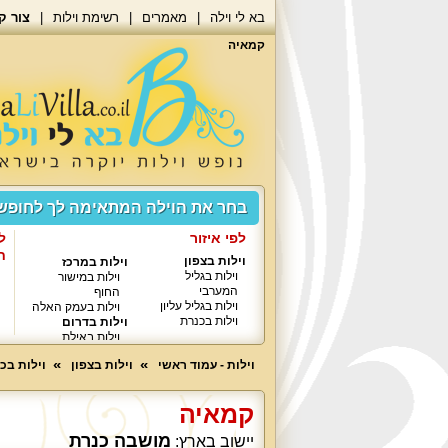
בא לי וילה
מאמרים
רשימת וילות
צור ק
קמאיה
בחר את הוילה המתאימה לך לחופ
לפי איזור
ל
ח
וילות בצפון
וילות במרכז
וילות בגליל
וילות במישור
המערבי
החוף
וילות בגליל עליון
וילות בעמק האלה
וילות בכנרת
וילות בדרום
וילות באילת
וילות - עמוד ראשי
וילות בצפון
וילות בכ
קמאיה
מושבה כנרת
יישוב בארץ: