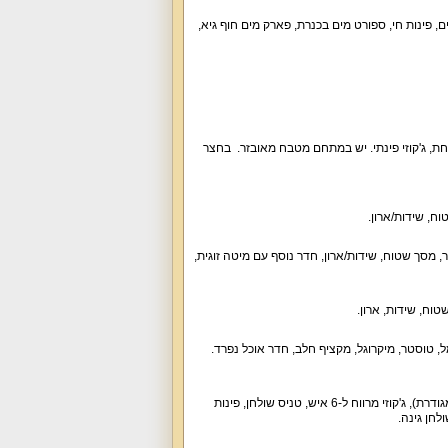
, פינות חי, ספורט מים בכנרת, פארק מים חוף גיא,
טות חדר רחצה, ספה נפתחת, ג'קוזי פינתי. יש במתחם מטבח מאובזר. בחצר
וח, שידות/ארון.
אוויר, מסך שטוח, שידות/ארון, חדר נוסף עם מיטה זוגית,
טוח, שידות, ארון.
, טוסטר, מיקרוגל, מקציף חלב, חדר אוכל נפרד.
חצר נופש עשירה ומטופחת תקבל את פניכם עם בריכה פרטית מחוממת בעונה (עומק עד 1.6 מטר, מגודרת), ג'קוזי מרווח ל-6 איש, טניס שולחן, פינות
לחן גינה.