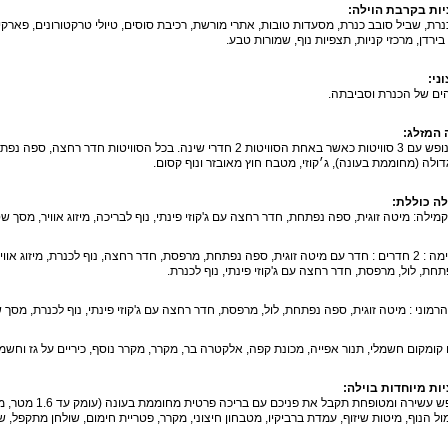
ות בקרבת הוילה:
נרת, שביל סובב כנרת, מסעדות טובות, אתרי מורשת, רכיבת סוסים, טיולי טרקטורונים, פארקים
בירדן, מרכזי קניות, תצפיות נוף, שמורות טבע.
ני:
הים של הכנרת וסביבתה.
 המזלג:
מתחם נופש עם 3 סוויטות כאשר באחת הסוויטות 2 חדרי שינה. בכל הסווי
דולה (מחוממת בעונה), ג׳קוזי, מטבח חוץ מאובזר ונוף קסום.
לה כוללת:
קמילה: מיטה זוגית, ספה נפתחת, חדר רחצה עם ג'קוזי פינתי, נוף לבריכה, מיזוג אוויר, מסך שט
סוויטה ימה : 2 חדרים : חדר עם מיטה זוגית, ספה נפתחת, מרפסת, חדר רחצה, נוף לכנרת, מיזוג 
חת, לול, מרפסת, חדר רחצה עם ג'קוזי פינתי, נוף לכנרת.
הרמוני : מיטה זוגית, ספה נפתחת, לול, מרפסת, חדר רחצה עם ג'קוזי פינתי, נוף לכנרת, מסך ש
ומקום חשמלי, תנור אפייה, מכונת קפה, אלקטרה בר, מקרר, מקרר נוסף, כיריים על גז וחשמל
ות מיוחדות בוילה:
ול הנוף, מיטות שיזוף, עמדת ברביקיו, מטבחון חיצוני, מקרר, פטריית חימום, שולחן מתקפל, שו