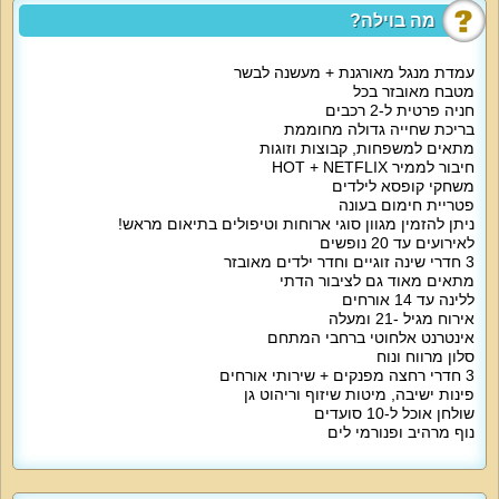
אוויר. אחד החדרים הזוגיים כולל חדר רחצה צמוד. בעבור ילדים יש חדר עם 2
מה בוילה?
מיטות יחיד, 4 מזרני יחיד, מיטת קומות, 2 לולים. בפנטהאוז גם 3 חדרי רחצה ועוד
שירותים.
עמדת מנגל מאורגנת + מעשנה לבשר
הסלון ממתין לכם עם ישיבה מפנקת ל-10 איש, מסך 90 אינטש, מקרן קול, שולחם
מטבח מאובזר בכל
סלון.
חניה פרטית ל-2 רכבים
בריכת שחייה גדולה מחוממת
מטבח מאובזר ונוח מאפשר בישול והכנת ארוחות קלות עם מקרר גדול, כיריים, תנור
מתאים למשפחות, קבוצות וזוגות
אפייה, מיקרוגל, קומקום חשמלי, טוסטר, מקציף חלב, מכונת קפה, כלי מטבח
חיבור לממיר HOT + NETFLIX
שימושיים כולל סירים ופינת אוכל ל-10 איש.
משחקי קופסא לילדים
פטריית חימום בעונה
אטרקציות מיוחדות בוילה:
ניתן להזמין מגוון סוגי ארוחות וטיפולים בתיאום מראש!
מתחם חיצוני מטופח עם בריכה פרטית (מחוממת בעונה, עומק עד 1.6 מטר), פינות
לאירועים עד 20 נופשים
ישיבה, מיטות שיזוף, פטריית חימום, עמדת ברביקיו, מעשנה לבשר, נוף לים.
3 חדרי שינה זוגיים וחדר ילדים מאובזר
מתאים מאוד גם לציבור הדתי
ללינה עד 14 אורחים
האורחים של פנטהאוז ראם מקבלים אינטרנט אלחוטי חינם, חנייה פרטית מסודרת
ל-2 רכבים, שירות עוזר אישי, ערוצי הוט, נטפליקס, ערכת קפה, משחקי קופסה
אירוח מגיל -21 ומעלה
לילדים. ניתן להזמין תוספת של ארוחות שף בתיאום מראש.
אינטרנט אלחוטי ברחבי המתחם
סלון מרווח ונוח
3 חדרי רחצה מפנקים + שירותי אורחים
מיוחד לילדים:
יש חדר שינה לילדים (ממ"ד) עם 2 מיטות יחיד, 4 מזרני יחיד, מיטת קומות, 2 לולים.
פינות ישיבה, מיטות שיזוף וריהוט גן
שולחן אוכל ל-10 סועדים
נוף מרהיב ופנורמי לים
מיוחד לדתיים:
אירוח דתי מסורתי עם פלטת שבת ומיחם במטבח, בית כנסת ומקווה במרחק הליכה.
למי זה מתאים?