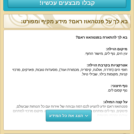
קבלו מבצעים עכשיו!
בא לך על פנטהאוז ראם? מידע מקיף ומפורט:
בא לך להתארח בפנטהאוז ראם?
מיקום הוילה:
עין הים, נוף לים, מישור החוף.
אטרקציות בקרבת הוילה:
חופי הים (חדרה, אולגה, קיסריה, מכמורת ועוד), מסעדות טובות, פארקים, מרכזי
קניות, מקומות בילוי, שבילי טיול.
נוף חיצוני:
נוף קסום לים.
על קצה המזלג:
פנטהאוז ראם יודע להציע לכם רמה גבוהה של אירוח עם כל הנוחות שבעולם,
פינוקים, נוף לים ומתחם חיצוני עם בריכה מחוממת בעונה. מיקום מרכזי למתחם
הצג את כל המידע
אירוח יוקרתי ומטופח.
מה הוילה כוללת:
3 חדרי שינה זוגיים עם מיטה זוגית נוחה, שידות, ארון, מסך שטוח, נוף לים, מיזוג