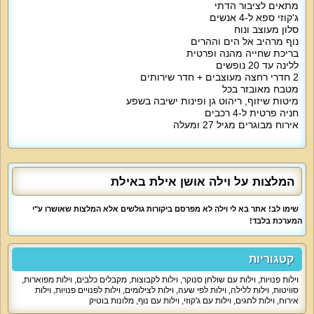
מתאים לציבור הדתי
ג'קוזי ספא ל-4 אנשים
סלון מעוצב ונוח
נוף מרהיב אל הים וההרים
בריכת שחייה מהנה ופרטית
ללינה עד 20 נופשים
2 חדרי רחצה מעוצבים + חדר שירותים
מטבח מאובזר בכל
מיטות שיזוף, ריהוט גן ופינות ישיבה בשפע
חניה פרטית ל-4 רכבים
אירוח מבוגרים מגיל 27 ומעלה
המלצות על וילה אושן אילת באילת
שימו לב! אתר בא לי וילה לא מפרסם ביקורות גולשים אלא המלצות שאושרו ע"י
המערכת בלבד!
קטגוריות
וילות פנויות
,
וילות עם שולחן סנוקר
,
וילות לקבוצות
,
מקבלים כלבים
,
וילות מפוארות
,
סוויטות
,
וילות ללילה
,
וילות לפי שעה
,
וילות לצילומים
,
וילות לפנויים פנויות
,
וילות
אירוח
,
וילות לחגים
,
וילות עם ג'קוזי
,
וילות עם נוף
,
מלונות בוטיק