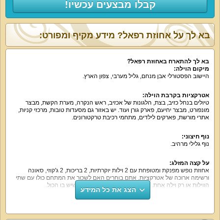
קבלו מבצעים עכשיו!
בא לך על אחוזת רפאל? מידע מקיף ומפורט:
בא לך להתארח באחוזת רפאל?
מיקום הוילה:
היישוב הפסטורלי אבן מנחם, גליל מערבי, צפון הארץ.
אטרקציות בקרבת הוילה:
טיולים בנחל כזיב, בצת, הלגונות של אכזיב, ראש הנקרה, מערת הקשת, מבצר
מונפורט, מבצר יחיעם, פארק גורן ועוד. יש באזור גם מסעדות טובות, מרכזי קניות,
אתרי מורשת, פארקים לילדים, מתחמי רכיבת טרקטורונים.
נוף חיצוני:
נוף גלילי מרהיב.
על קצה המזלג:
אחוזת נופש מפנקת ומטופחת עם 2 וילות יוקרתיות, 2 בריכות, 2 ג'קוזי, סאונה
ורשימה ארוכה של אטרקציות. אתם בוחרים האם לשכור את המתחם כולו עם שתי
הווילות או רק וילה אחת. רמה גבוהה של אירוח במתחם שיש בו הכול.
הצג את כל המידע
מה הוילה כוללת:
וילה רפאל:
2 חדרים עם מיטה זוגית, חדר רחצה.