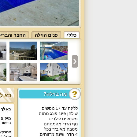
כללי
פנים הוילה
החצר והבריכ
מה בוילה?
בא לך
ללינה עד 17 נופשים
בא לך 
שולחן פינג פונג מהנה
משחקים לילדים
מיקום 
היישוב כ
נוף הררי מהמתחם
מטבח מאובזר בכל
אטרקצי
4 חדרי שינה מרווחים
מסלולי 