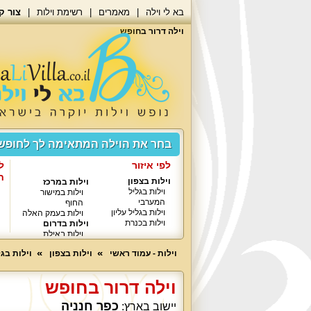
בא לי וילה
מאמרים
רשימת וילות
צור ק
וילה דרור בחופש
בחר את הוילה המתאימה לך לחופ
לפי איזור
ל
ח
וילות בצפון
וילות במרכז
וילות בגליל
וילות במישור
המערבי
החוף
וילות בגליל עליון
וילות בעמק האלה
וילות בכנרת
וילות בדרום
וילות באילת
וילות - עמוד ראשי
וילות בצפון
וילות בגל
וילה דרור בחופש
כפר חנניה
יישוב בארץ: