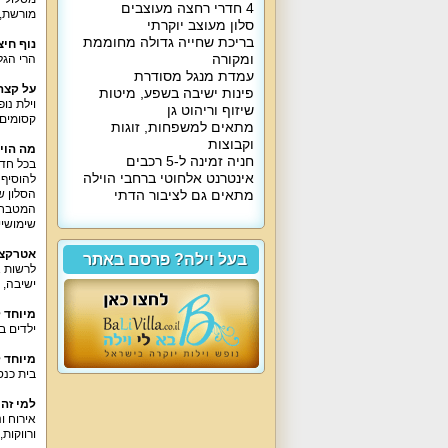
4 חדרי רחצה מעוצבים
מורשת, 
סלון מעוצב יוקרתי
בריכת שחייה גדולה מחוממת
נוף חיצו
ומקורה
הרי הגל
עמדת מנגל מסודרת
על קצה
פינות ישיבה בשפע, מיטות
שיזוף וריהוט גן
קסומים, 4 חדרי רחצה, מטבח מאובזר בכל הדרוש, סלון מפנק, חצר נופש עם בריכה מחוממת בעו
מתאים למשפחות, זוגות
וקבוצות
מה הוי
חניה זמינה ל-5 רכבים
אינטרנט אלחוטי ברחבי הוילה
להוסיף ב
מתאים גם לציבור הדתי
הסלון של ו
המטבח מ
שימושיים 
אטרקצי
בעל וילה? פרסם באתר
ישיבה, 
מיוחד ל
ילדים ב
מיוחד 
בית כנס
למי זה
אירוח ו
ורווקות