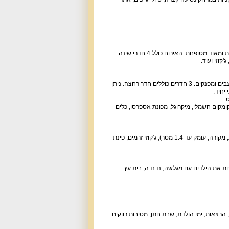
וילת נופש יפהפייה וקסומה במיוחד עם כל הדרוש לחוויה מדהימה של אירוח. הווילה יפהפייה, מושקעת ומאוד מטופחת. האירוח כולל 4 חדרי שינה
בכל חדרי השינה מיטה זוגית, מצעים וכלי מיטה, שידות, מיזוג אוויר, מסך טלוויזיה. החדרים כולם מעוצבים ומפנקים. 3 חדרים כוללים חדר רחצה. ניתן
ומקום חשמלי, מיקרוגל, מכונת אספרסו, כלים
לרשות אורחי הווילה חצר נופש גדולה ומטופחת עם בריכה פרטית מרעננת / מחוממת בעונה (מגודרת, מקורה, עומק עד 1.4 מטר), ג'קוזי זרמים, פינת
רחת את הילדים עם מגלשה, נדנדה, בית עץ.
, הרצאות, ימי הולדת, שבת חתן, מסיבות רווקים