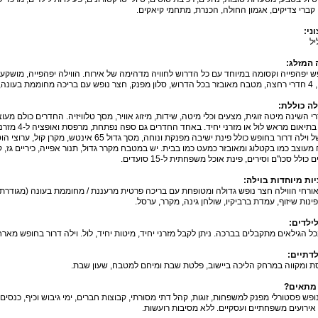
קברי צדיקים, אגמון החולה, הכנרת, מתחמי קיאקים.
ני:
יל
 המזלג:
נה, ג'קוזי ועוד.
לה כוללת:
תיאום מראש לול או מזרני יחיד. באחד החדרים גם ספה נפתחת, מרפסת ואופציה ל-4 מזרני יחיד.
ילה דרור בחופש כולל פינת ישיבה מפנקת ונוחה, מסך גדול 65 אינטש, מקרן קול, ערוצי הוט.
עוצב כמו בקטלוג ומאובזר כמעט כמו בבית. יש במטבח מקרר גדול, תנור אפייה, כיריים גז, ק
כולל סכו"ם וסירים, פינת אוכל משפחתית ל-15 סועדים.
ות מיוחדות בוילה:
פינות שיזוף, עמדת ברביקיו, שולחן גינה, מקרר, ערסל.
ילדים:
כל הגילאים מתקבלים בברכה. ניתן לקבל מזרני יחיד, מיטות יחיד, לול. וילה דרור בחופש מא
לדתיים:
ת ומקווה במרחק הליכה ביישוב, פלטת שבת ומיחם למטבח, שעון שבת.
 מתאים?
נופש פסטורלי מפנק למשפחות, זוגות, קהל דתי מסורתי, קבוצות חברים, ימי גיבוש וכיף, כנסים
, אירועים משפחתיים ועסקיים. ללא מסיבות רועשות.