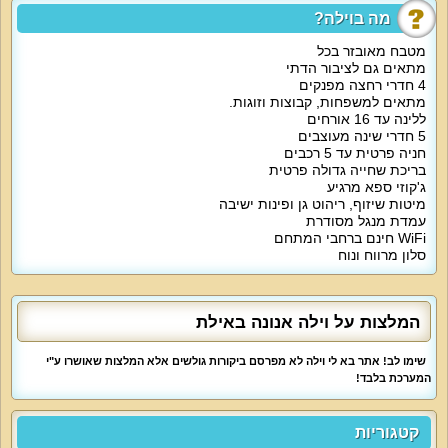
גדולה ונוחה.
מה בוילה?
אטרקציות מיוחדות בוילה:
מטבח מאובזר בכל
חצר הנופש כוללת בריכה פרטית מהנה (עומק עד 1.8 מטר), ג'קוזי עגול ל-6 איש,
מתאים גם לציבור הדתי
פינות ישיבה ושיזוף, עמדת מנגל, שולחן גינה. החצר בלעדית לאורחי הווילה.
4 חדרי רחצה מפנקים
במתחם אינטרנט אלחוטי חינם, חנייה פרטית, מתקני כושר, מכונת כביסה, מגהץ.
מתאים למשפחות, קבוצות וזוגות.
ללינה עד 16 אורחים
מיוחד לילדים:
תוספת של מזרנים לילדים או לול לתינוק בתיאום מראש.
5 חדרי שינה מעוצבים
חניה פרטית עד 5 רכבים
מיוחד לדתיים:
בריכת שחייה גדולה פרטית
הווילה מתאימה לדתיים. אירוח עם פלטת שבת, מיחם, בית כנסת במרחק הליכה.
ג'קוזי ספא מרגיע
מיטות שיזוף, ריהוט גן ופינות ישיבה
למי זה מתאים?
עמדת מנגל מסודרת
אירוח ונופש עם לינה ל-17 איש.
WiFi חינם ברחבי המתחם
הווילה מארחת משפחות, זוגות, קבוצות חברים, אירועי חברה והשקות, אירועים
סלון מרווח ונוח
עסקיים, סדנאות, הרצאות, כנסים, ימי הולדת, מסיבות רווקים ורווקות, בני נוער,
אירועים משפחתיים. ללא מסיבות רועשות.
וילה מטופחת עם בריכה וג'קוזי במיקום מרכזי בעיר אילת.
המלצות על וילה אנונה באילת
שימו לב! אתר בא לי וילה לא מפרסם ביקורות גולשים אלא המלצות שאושרו ע"י
המערכת בלבד!
קטגוריות