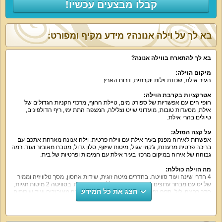
קבלו מבצעים עכשיו!
בא לך על וילה אנונה? מידע מקיף ומפורט:
בא לך להתארח בווילה אנונה?
מיקום הוילה:
העיר אילת, שכונת וילות יוקרתית, דרום הארץ.
אטרקציות בקרבת הוילה:
חופי הים עם אפשריות של ספורט מים, טיילת החוף, מרכזי הקניות הגדולים של
אילת, מסעדות טובות, מועדוני שייט וצלילה, המצפה התת ימי, ריף הדולפינים,
טיולים בהרי אילת.
על קצה המזלג:
אפשרות לאירוח מפנק בעיר אילת עם ווילה פרטית. וילה אנונה מארחת אתכם עם
בריכה פרטית מרעננת, ג'קוזי עגול, מיטות שיזוף, סלון גדול, מטבח מאובזר ועוד. רמה
גבוהה של אירוח במיקום מרכזי בעיר אילת עם חמימות ופרטיות של בית.
מה הוילה כוללת:
4 חדרי שינה ועוד סוויטה. בחדרים מיטה זוגית, שידות אחסון, מסך טלוויזיה וממיר
של יס עם מבחר ערוצים. אחד החדרים כולל ספה נפתחת. בסוויטה 2 מיטות זוגיות,
הצג את כל המידע
חדר רחצה, לול, ספה נפתחת. הווילה כוללת 4 חדרי רחצה מאובזרים ועוד שירותים.
במטבח תוכלו לבשל בעצמכם עם מקרר גדול, תנור אפייה, מיקרוגל, קומקום חשמלי,
כיריים גז, כלים שימושיים לבישול ואפייה, טוסטר, פינת אוכל משפחתית נוחה ל-15
אורחים.
סלון מרווח עם מסך 55 אינטש, ממיר יס עם מבחר ערוצים, נטפליקס, פינת ישיבה